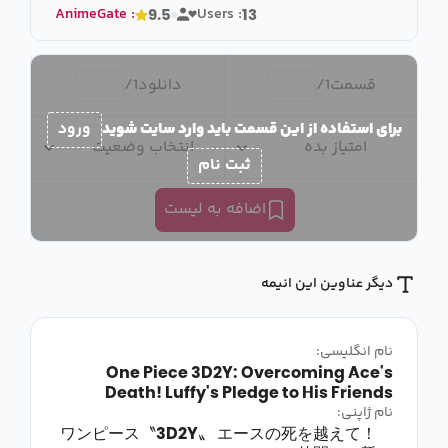
AnimeGate
:
Users :
9.5
13
قسمت
1
/
دانلود
1
/
برای استفاده از این قسمت باید وارد سایت شوید
ورود
امتیاز بده
انتخاب وضعیت
ثبت نام
اضافه به لیست
دیگر عناوین این انیمه
نام انگلیسی:
One Piece 3D2Y: Overcoming Ace's
Death! Luffy's Pledge to His Friends
نام ژاپنی:
ワンピース〝3D2Y〟 エースの死を越えて！