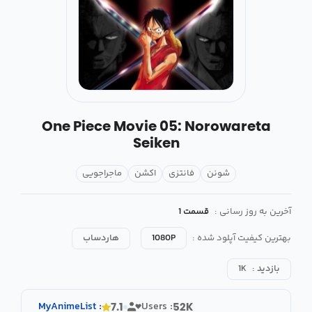
One Piece Movie 05: Norowareta
Seiken
شونن
فانتزی
اکشن
ماجراجویی
آخرین به روز رسانی :
قسمت 1
بهترین کیفیت آپلود شده :
1080P
هاردساب
بازدید :
1K
MyAnimeList
:
Users :
7.1
52K