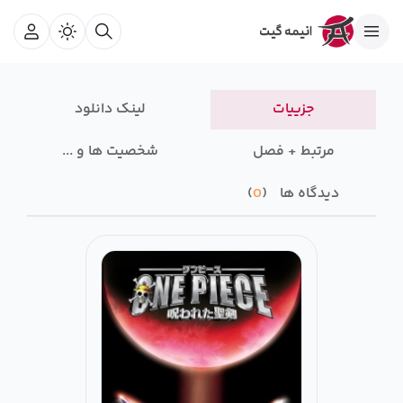
جزییات
لینک دانلود
مرتبط + فصل
شخصیت ها و ...
دیدگاه ها
0