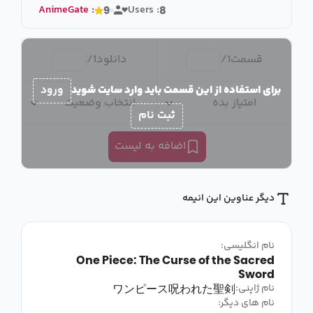
AnimeGate
:
Users :
9
8
قسمت
1
/
دانلود
1
/
برای استفاده از این قسمت باید وارد سایت شوید
ورود
امتیاز بده
انتخاب وضعیت
ثبت نام
اضافه به لیست
دیگر عناوین این انیمه
نام انگلیسی:
One Piece: The Curse of the Sacred
Sword
ワンピース呪われた聖剣
نام ژاپنی:
نام های دیگر: