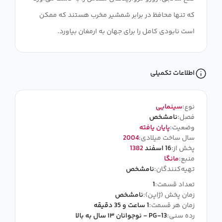
که تنها محافظ در برابر شمشیر مخرب هستند که ممکن
است نابودی کامل را برای جهان به ارمغان بیاورد.
اطلاعات تکمیلی
نوع:
سینمایی
فصل:
نامشخص
وضعیت:
پایان یافته
سال ساخت میلادی:
2004
پخش از:
16 اسفند
1382
منبع:
مانگا
تهیه‌کنندگان:
نامشخص
تعداد قسمت:
1
زمان پخش (ژاپن):
نامشخص
زمان هر قسمت:
1 ساعت و 35 دقیقه
رده سنی:
PG-13 - نوجوانان ۱۳ سال به بالا