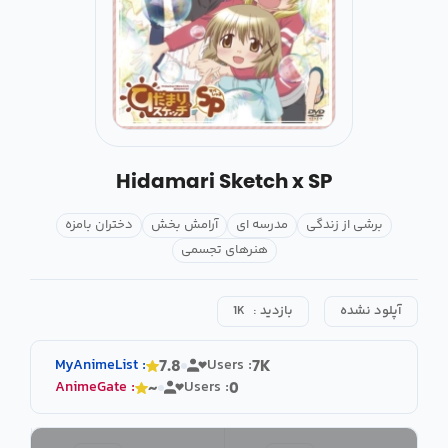
Hidamari Sketch x SP
برشی از زندگی
مدرسه ای
آرامش بخش
دختران بامزه
هنرهای تجسمی
آپلود نشده
بازدید :
1K
MyAnimeList
:
Users :
7.8
7K
AnimeGate
:
Users :
~
0