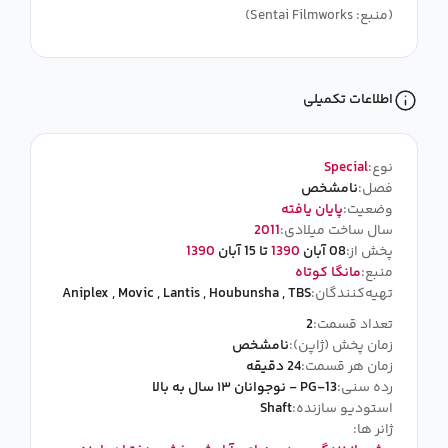
(منبع: Sentai Filmworks)
اطلاعات تکمیلی
نوع:
Special
فصل:
نامشخص
وضعیت:
پایان یافته
سال ساخت میلادی:
2011
پخش از:
08 آبان
1390
تا 15 آبان
1390
منبع:
مانگا کوتاه
تهیه‌کنندگان:
TBS
,
Houbunsha
,
Lantis
,
Movic
,
Aniplex
تعداد قسمت:
2
زمان پخش (ژاپن):
نامشخص
زمان هر قسمت:
24 دقیقه
رده سنی:
PG-13 - نوجوانان ۱۳ سال به بالا
استودیو سازنده:
Shaft
ژانر ها: