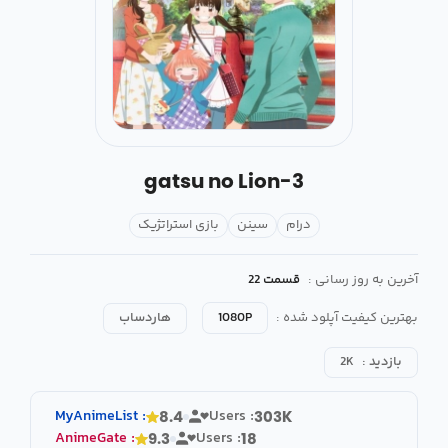
3-gatsu no Lion
درام
سینن
بازی استراتژیک
آخرین به روز رسانی :
قسمت 22
بهترین کیفیت آپلود شده :
1080P
هاردساب
بازدید :
2K
MyAnimeList
:
Users :
8.4
303K
AnimeGate
:
Users :
9.3
18