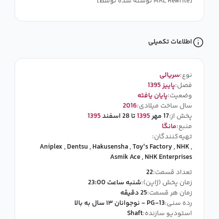
[نوشته شده توسط MAL Rewrite]
اطلاعات تکمیلی
نوع:
سریالی
فصل:
پاییز 1395
وضعیت:
پایان یافته
سال ساخت میلادی:
2016
پخش از:
17 مهر
1395
تا 28 اسفند
1395
منبع:
مانگا
تهیه‌کنندگان:
Aniplex
,
Dentsu
,
Hakusensha
,
Toy's Factory
,
NHK
,
Asmik Ace
,
NHK Enterprises
تعداد قسمت:
22
زمان پخش (ژاپن):
شنبه ساعت 23:00
زمان هر قسمت:
25 دقیقه
رده سنی:
PG-13 - نوجوانان ۱۳ سال به بالا
استودیو سازنده:
Shaft