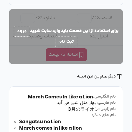
قسمت
22
/
دانلود
22
/
برای استفاده از این قسمت باید وارد سایت شوید
ورود
امتیاز بده
انتخاب وضعیت
ثبت نام
اضافه به لیست
دیگر عناوین این انیمه
March Comes In Like a Lion
نام انگلیسی:
بهار مثل شیر می آید
نام فارسی:
3月のライオン
نام ژاپنی:
نام های دیگر:
Sangatsu no Lion
March comes in like a lion