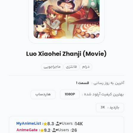
Luo Xiaohei Zhanji (Movie)
درام
فانتزی
ماجراجویی
آخرین به روز رسانی :
قسمت 1
بهترین کیفیت آپلود شده :
1080P
هاردساب
بازدید :
3K
MyAnimeList
:
Users :
8.3
14K
AnimeGate
:
Users :
9.2
26