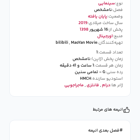
نوع:
سینمایی
فصل:
نامشخص
وضعیت:
پایان یافته
سال ساخت میلادی:
2019
پخش از:
16 شهریور
1398
منبع:
اورجینال
تهیه‌کنندگان:
MaoYan Movie
,
bilibili
تعداد قسمت:
1
زمان پخش (ژاپن):
نامشخص
زمان هر قسمت:
1 ساعت و 41 دقیقه
رده سنی:
G - تمامی سنین
استودیو سازنده:
HMCH
ژانر ها:
درام
,
فانتزی
,
ماجراجویی
انیمه های مرتبط
فصل بعدی انیمه