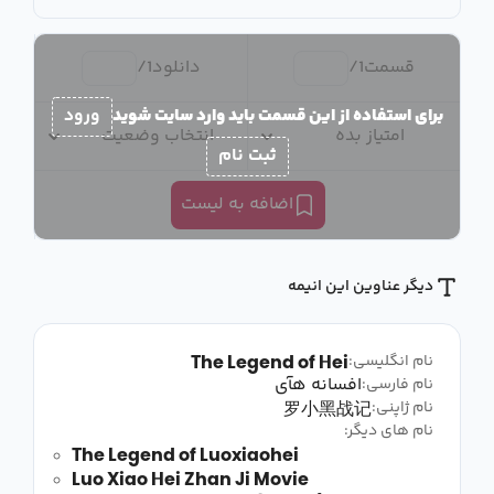
قسمت
1
/
دانلود
1
/
برای استفاده از این قسمت باید وارد سایت شوید
ورود
امتیاز بده
انتخاب وضعیت
ثبت نام
اضافه به لیست
دیگر عناوین این انیمه
The Legend of Hei
نام انگلیسی:
افسانه هآی
نام فارسی:
罗小黑战记
نام ژاپنی:
نام های دیگر:
The Legend of Luoxiaohei
Luo Xiao Hei Zhan Ji Movie