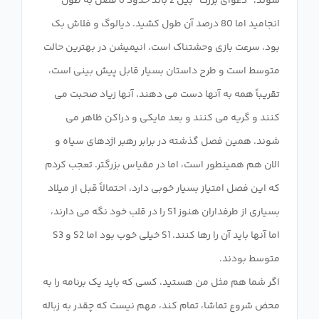
شوند، "دعوای بزرگ" بین 2 باند حدود 6 فصل به طول
انجامید اما 80 درصد آن طول کشید. دیالوگ و فلاش بک
بود، سرعت بازی وحشتناک است، انیمیشن در بهترین حالت
متوسط ​​است و طرح داستان بسیار قابل پیش بینی است،
تقریباً همه به آنها دست می دهند، آنها زیاد صحبت می
کنند و گریه می کنند و بعد مایکی و دراکن ظاهر می
شوند. همین فصل گذشته در برابر رهبر اژدهای سیاه و
الان هم همینطور است، اما در مقیاس بزرگتر. تعجب کردم
که این فصل امتیاز بسیار خوبی دارد، احتمالاً قبل از میلاد
بسیاری از طرفداران هنوز S1 را در قلب خود نگه می دارند،
اما آنها باید آن را رها کنند. S1 خیلی خوب بود اما S2 و S3
اگر شما هم مثل من هستید، کسی که باید یک برنامه را به
محض شروع تماشا، تمام کند، مهم نیست که چقدر به زباله