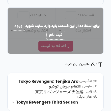
قسمت
13
/
دانلود
13
/
برای استفاده از این قسمت باید وارد سایت شوید
ورود
امتیاز بده
انتخاب وضعیت
ثبت نام
اضافه به لیست
دیگر عناوین این انیمه
Tokyo Revengers: Tenjiku Arc
نام انگلیسی:
انتقام جویان توکیو
نام فارسی:
東京リベンジャーズ 天竺編
نام ژاپنی:
نام های دیگر:
Tokyo Revengers Third Season