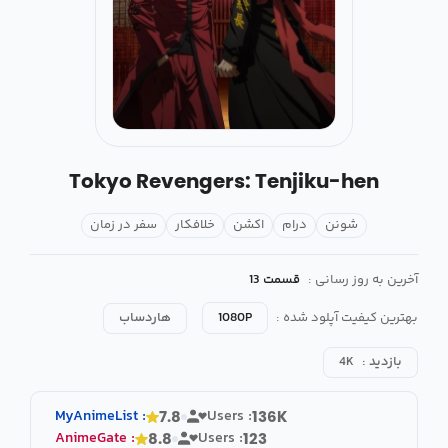
Tokyo Revengers: Tenjiku-hen
شونن
درام
اکشن
خلافکار
سفر در زمان
آخرین به روز رسانی :
قسمت 13
بهترین کیفیت آپلود شده :
1080P
هاردساب
بازدید :
4K
MyAnimeList
:
Users :
7.8
136K
AnimeGate
:
Users :
8.8
123