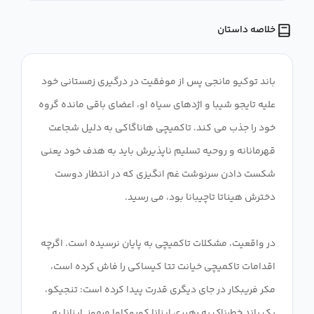
خلاصه داستان
باند توکیو مانجی پس از موفقیت در درگیری زمستانی خود
علیه تایجو شیبا و اژدهای سیاه او، اعضای باقی مانده گروه
خود را جذب می کند. تاکمیچی هاناگاکی به دلیل شجاعت
قهرمانانه و روحیه تسلیم ناپذیرش باید به هدف خود یعنی
شکست دادن سرنوشت غم انگیزی که در انتظار دوست
در واقعیت، مشکلات تاکمیچی به پایان نرسیده است. اگرچه
اقدامات تاکمیچی خیانت تتا کیساکی را فاش کرده است،
مکر فریبکار در جای دیگری قدرت پیدا کرده است: تنجیکو،
یک باند خطرناک به رهبری ایزانا کوروکاوا مرموز. ایزانا به