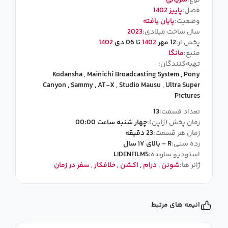
نوع:
سریالی
فصل:
پاییز 1402
وضعیت:
پایان یافته
سال ساخت میلادی:
2023
پخش از:
12 مهر
1402
تا 06 دی
1402
منبع:
مانگا
تهیه‌کنندگان:
Kodansha
,
Mainichi Broadcasting System
,
Pony
Canyon
,
Sammy
,
AT-X
,
Studio Mausu
,
Ultra Super
Pictures
تعداد قسمت:
13
زمان پخش (ژاپن):
چهار شنبه ساعت 00:00
زمان هر قسمت:
23 دقیقه
رده سنی:
R - بالای ۱۷ سال
استودیو سازنده:
LIDENFILMS
ژانر ها:
شونن
,
درام
,
اکشن
,
خلافکار
,
سفر در زمان
انیمه های مرتبط