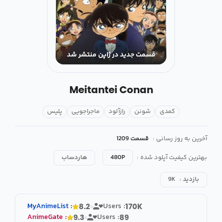
قسمت جدید در ژاپن منتشر شد
Meitantei Conan
کمدی
شونن
رازآلود
ماجراجویی
پلیس
آخرین به روز رسانی :
قسمت 1209
بهترین کیفیت آپلود شده :
480P
هاردساب
بازدید :
9K
MyAnimeList
:
Users :
8.2
170K
AnimeGate
:
Users :
9.3
89