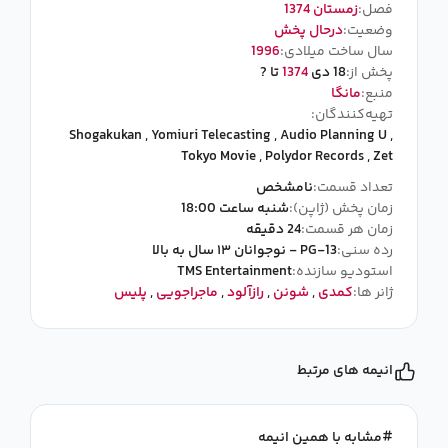
فصل:
زمستان 1374
وضعیت:
درحال پخش
سال ساخت میلادی:
1996
پخش از:
18 دی
1374
تا ?
منبع:
مانگا
تهیه‌کنندگان:
Shogakukan
,
Yomiuri Telecasting
,
Audio Planning U
,
Tokyo Movie
,
Polydor Records
,
Zet
تعداد قسمت:
نامشخص
زمان پخش (ژاپن):
شنبه ساعت 18:00
زمان هر قسمت:
24 دقیقه
رده سنی:
PG-13 - نوجوانان ۱۳ سال به بالا
استودیو سازنده:
TMS Entertainment
ژانر ها:
کمدی
,
شونن
,
رازآلود
,
ماجراجویی
,
پلیس
انیمه های مرتبط
مشابه با همین انیمه