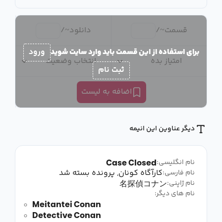
قسمت
~
/
دانلود
~
/
برای استفاده از این قسمت باید وارد سایت شوید
ورود
امتیاز بده
انتخاب وضعیت
ثبت نام
اضافه به لیست
دیگر عناوین این انیمه
Case Closed
نام انگلیسی:
کارآگاه کونان, پرونده بسته شد
نام فارسی:
名探偵コナン
نام ژاپنی:
نام های دیگر:
Meitantei Conan
Detective Conan