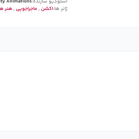
استودیو سازنده:
nity Animations
ژانر ها:
اکشن
,
ماجراجویی
,
هنر ها