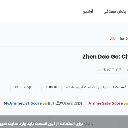
پخش هفتگی
آرشیو
 ها
0
Zhen Dao Ge: C
هنر های رزمی
قسمت 1
بهترین کیفیت آپلود شده :
1080P
بازدید :
1K
MyAnimeList
Score
:
Users :
AnimeGate
Score
:
6.7
201
دانلود
1
/
امتیاز بده
برای استفاده از این قسمت باید وارد سایت شوی