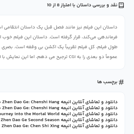
نقد و بررسی داستان با امتیاز 8 از 10
داستان این فیلم نیز مانند فصل قبل یک داستان انتقامی است
فرماندهی می‌کند، قرار گرفته است. داستان این فیلم خوب است
طول فیلم، کل فیلم تقریباً یک اکشن بی وقفه است. بصری و
عموماً دو بعدی را به CGI ترجیح می دهم، اما این نمایش با CGI خود کار خوبی انجام می دهد. CGI واقعاً برای ساختن صحنه های مبارزه به همان خوبی که هستند ضروری است.
برچسب ها
دانلود و تماشای آنلاین انیمه Zhen Dao Ge: Chenshi Hang با زیرنویس فارسی
دانلود و تماشای آنلاین انیمه Zhen Dao Ge: Chenshi Hang با زیرنویس چسبیده فارسی
دانلود و تماشای آنلاین انیمه On The Edge: Journey into the Mortal World با زیرنویس فارسی
دانلود و تماشای آنلاین انیمه Zhen Dao Ge Second Season با زیرنویس فارسی
دانلود و تماشای آنلاین انیمه Zhen Dao Ge: Chen Shi Xing با زیرنویس فارسی