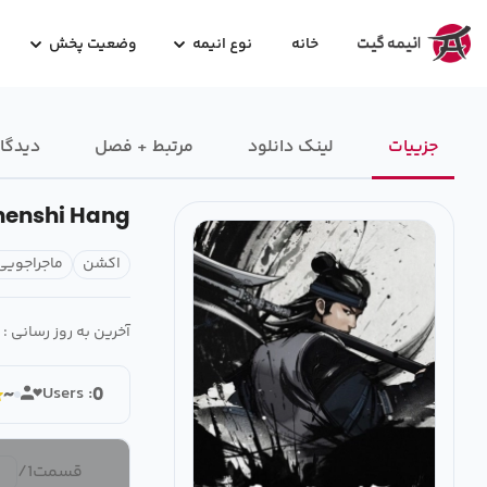
خانه
نوع انیمه
وضعیت پخش
جزییات
لینک دانلود
مرتبط + فصل
دیدگاه
henshi Hang
اکشن
ماجراجویی
آخرین به روز رسانی :
Users :
~
0
قسمت
1
/