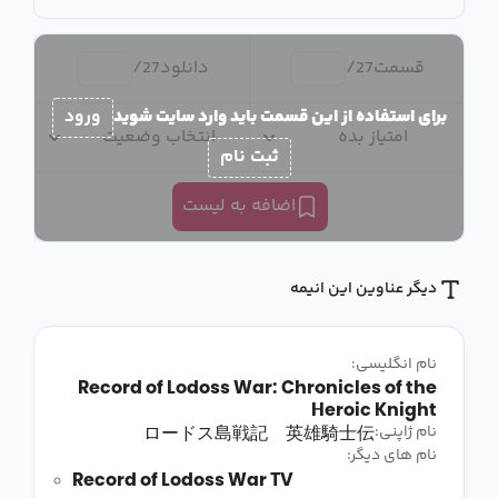
قسمت
27
/
دانلود
27
/
برای استفاده از این قسمت باید وارد سایت شوید
ورود
امتیاز بده
انتخاب وضعیت
ثبت نام
اضافه به لیست
دیگر عناوین این انیمه
نام انگلیسی:
Record of Lodoss War: Chronicles of the
Heroic Knight
ロードス島戦記 英雄騎士伝
نام ژاپنی:
نام های دیگر:
Record of Lodoss War TV