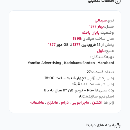
اطلاعات تکمیلی
نوع:
سریالی
فصل:
بهار 1377
وضعیت:
پایان یافته
سال ساخت میلادی:
1998
پخش از:
12 فروردین
1377
تا 08 مهر
1377
منبع:
ناول
تهیه‌کنندگان:
Yomiko Advertising
,
Kadokawa Shoten
,
Marubeni
تعداد قسمت:
27
زمان پخش (ژاپن):
چهار شنبه ساعت 18:00
زمان هر قسمت:
23 دقیقه
رده سنی:
PG-13 - نوجوانان ۱۳ سال به بالا
استودیو سازنده:
AIC
ژانر ها:
اکشن
,
ماجراجویی
,
درام
,
فانتزی
,
عاشقانه
انیمه های مرتبط