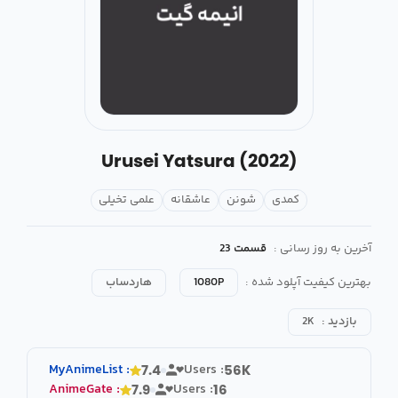
Urusei Yatsura (2022)
کمدی
شونن
عاشقانه
علمی تخیلی
آخرین به روز رسانی :
قسمت 23
بهترین کیفیت آپلود شده :
1080P
هاردساب
بازدید :
2K
MyAnimeList
:
Users :
7.4
56K
AnimeGate
:
Users :
7.9
16