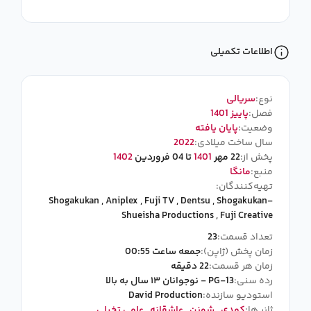
اطلاعات تکمیلی
نوع:
سریالی
فصل:
پاییز 1401
وضعیت:
پایان یافته
سال ساخت میلادی:
2022
پخش از:
22 مهر
1401
تا 04 فروردین
1402
منبع:
مانگا
تهیه‌کنندگان:
Shogakukan
,
Aniplex
,
Fuji TV
,
Dentsu
,
Shogakukan-
Shueisha Productions
,
Fuji Creative
تعداد قسمت:
23
زمان پخش (ژاپن):
جمعه ساعت 00:55
زمان هر قسمت:
22 دقیقه
رده سنی:
PG-13 - نوجوانان ۱۳ سال به بالا
استودیو سازنده:
David Production
ژانر ها:
کمدی
,
شونن
,
عاشقانه
,
علمی تخیلی