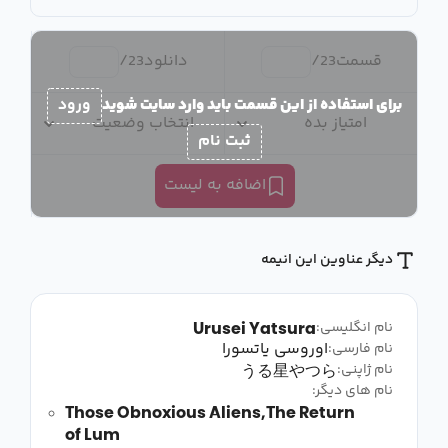
قسمت
23
/
دانلود
23
/
برای استفاده از این قسمت باید وارد سایت شوید
ورود
امتیاز بده
انتخاب وضعیت
ثبت نام
اضافه به لیست
دیگر عناوین این انیمه
Urusei Yatsura
نام انگلیسی:
اوروسی یاتسورا
نام فارسی:
うる星やつら
نام ژاپنی:
نام های دیگر:
Those Obnoxious Aliens,The Return
of Lum