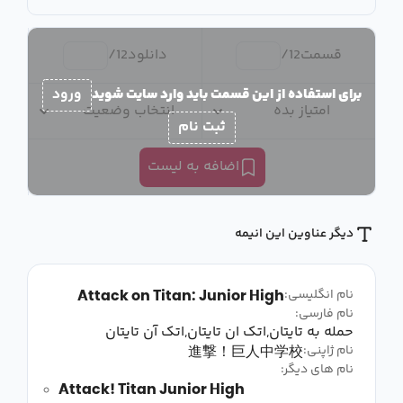
قسمت
12
/
دانلود
12
/
برای استفاده از این قسمت باید وارد سایت شوید
ورود
امتیاز بده
انتخاب وضعیت
ثبت نام
اضافه به لیست
دیگر عناوین این انیمه
Attack on Titan: Junior High
نام انگلیسی:
نام فارسی:
حمله به تایتان,اتک ان تایتان,اتک آن تایتان
進撃！巨人中学校
نام ژاپنی:
نام های دیگر:
Attack! Titan Junior High