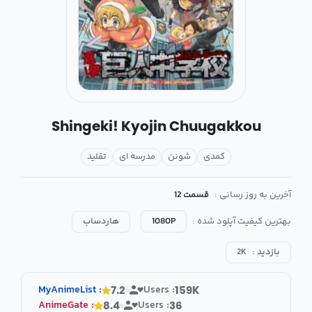
Shingeki! Kyojin Chuugakkou
کمدی
شونن
مدرسه ای
تقلید
آخرین به روز رسانی :
قسمت 12
بهترین کیفیت آپلود شده :
1080P
هاردساب
بازدید :
2K
MyAnimeList
:
Users :
7.2
159K
AnimeGate
:
Users :
8.4
36