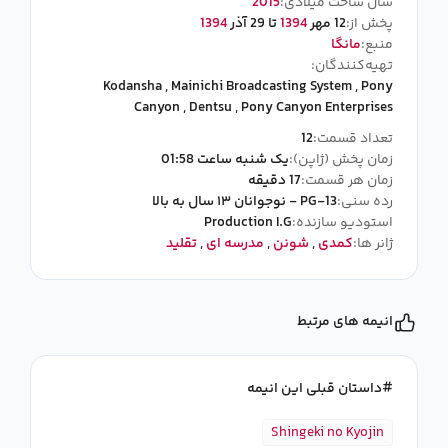
سال ساخت میلادی:
2015
پخش از:
12 مهر
1394
تا 29 آذر
1394
منبع:
مانگا
تهیه‌کنندگان:
Kodansha
,
Mainichi Broadcasting System
,
Pony
Canyon
,
Dentsu
,
Pony Canyon Enterprises
تعداد قسمت:
12
زمان پخش (ژاپن):
یک شنبه ساعت 01:58
زمان هر قسمت:
17 دقیقه
رده سنی:
PG-13 - نوجوانان ۱۳ سال به بالا
استودیو سازنده:
Production I.G
ژانر ها:
کمدی
,
شونن
,
مدرسه ای
,
تقلید
انیمه های مرتبط
داستان قبلی این انیمه
Shingeki no Kyojin