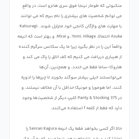
عنکبوتی که طومار نینجا فوق سری هانزو است، در واقع
می توانم شخصیت های بیشتری را نام ببرم که می توانند
با مهارت های واژگان کانجی خود متزلزل شوند. Katsuragi،
Asuka احتمالا، Yomi، Hikage، و Mirai. و بهتر است که انیمه
واقعاً این را در نظر بگیرد زیرا ما یک سکانس سرگرم کننده
از هیباری دریافت می کنیم که کف اتاق را پاک می کند و
هاروکا-ساما فقط می خندد. و همچنین، آن‌ها
می‌توانستند خیلی بیشتر سوگند بخورند تا چیزها را ادویه
کنند، اما هومورا و مونیکا حداقل با آن مخالف نیستند، و
در Panty & Stocking 375 کلیپ دیگر از شخصیت‌ها وجود
حالا اگر کسی بخواهد فقط یک انیمه Senran Kagura را