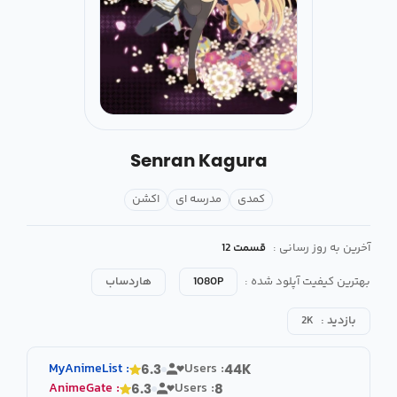
Senran Kagura
کمدی
مدرسه ای
اکشن
آخرین به روز رسانی :
قسمت 12
بهترین کیفیت آپلود شده :
1080P
هاردساب
بازدید :
2K
MyAnimeList
:
Users :
6.3
44K
AnimeGate
:
Users :
6.3
8