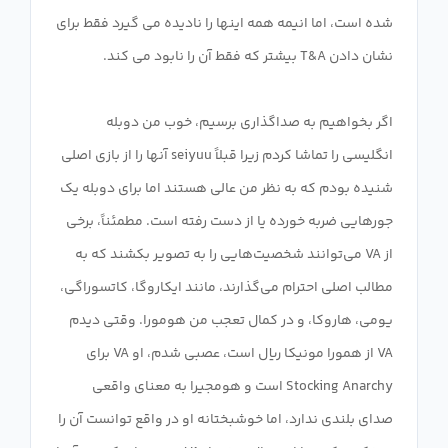
شده است، اما انیمه همه اینها را نادیده می گیرد فقط برای
اگر بخواهیم به صداگذاری برسیم، خوب من دوبله
انگلیسی را تماشا کردم زیرا قبلاً seiyuu آنها را از بازی اصلی
شنیده بودم که به نظر من عالی هستند اما برای دوبله یک
جورهایی ضربه خورده یا از دست رفته است. مطمئناً، برخی
از VA می‌توانند شخصیت‌هایی را به تصویر بکشند که به
مطالب اصلی احترام می‌گذارند، مانند ایکاروگا، کاتسوراگی،
یومی، هاروکا، و در کمال تعجب من هومورا. وقتی دیدم
VA از همورا مونیکا ریال است، عصبی شدم، او VA برای
Stocking Anarchy است و هومجیرا به معنای واقعی
صدای بلندی ندارد، اما خوشبختانه او در واقع توانست آن را