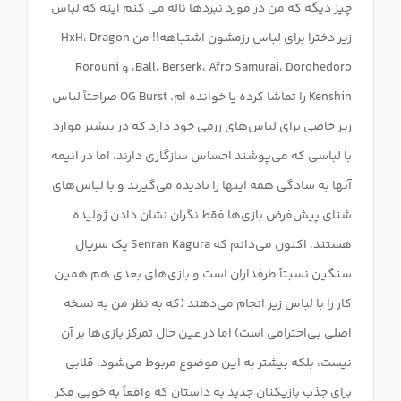
چیز دیگه که من در مورد نبردها ناله می کنم اینه که لباس
زیر دخترا برای لباس رزمشون اشتباهه!! من HxH، Dragon
Ball، Berserk، Afro Samurai، Dorohedoro، و Rorouni
Kenshin را تماشا کرده یا خوانده ام. OG Burst صراحتاً لباس
زیر خاصی برای لباس‌های رزمی خود دارد که در بیشتر موارد
با لباسی که می‌پوشند احساس سازگاری دارند، اما در انیمه
آنها به سادگی همه اینها را نادیده می‌گیرند و با لباس‌های
شنای پیش‌فرض بازی‌ها فقط نگران نشان دادن ژولیده
هستند. اکنون می‌دانم که Senran Kagura یک سریال
سنگین نسبتاً طرفداران است و بازی‌های بعدی هم همین
کار را با لباس زیر انجام می‌دهند (که به نظر من به نسخه
اصلی بی‌احترامی است) اما در عین حال تمرکز بازی‌ها بر آن
نیست، بلکه بیشتر به این موضوع مربوط می‌شود. قلابی
برای جذب بازیکنان جدید به داستان که واقعاً به خوبی فکر