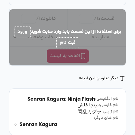
قسمت
12
/
دانلود
12
/
برای استفاده از این قسمت باید وارد سایت شوید
ورود
امتیاز بده
انتخاب وضعیت
ثبت نام
اضافه به لیست
دیگر عناوین این انیمه
Senran Kagura: Ninja Flash
نام انگلیسی:
نینجا فلش
نام فارسی:
閃乱カグラ
نام ژاپنی:
نام های دیگر:
Senran Kagura