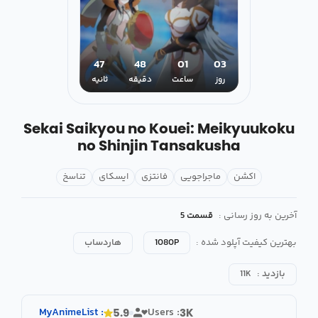
46
48
01
03
روز
ساعت
دقیقه
ثانیه
Sekai Saikyou no Kouei: Meikyuukoku
no Shinjin Tansakusha
اکشن
ماجراجویی
فانتزی
ایسکای
تناسخ
آخرین به روز رسانی :
قسمت 5
بهترین کیفیت آپلود شده :
1080P
هاردساب
بازدید :
11K
MyAnimeList
:
Users :
5.9
3K