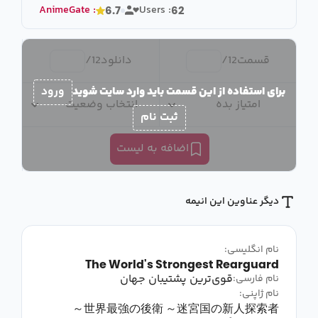
AnimeGate
:
Users :
6.7
62
قسمت
12
/
دانلود
12
/
برای استفاده از این قسمت باید وارد سایت شوید
ورود
امتیاز بده
انتخاب وضعیت
ثبت نام
اضافه به لیست
دیگر عناوین این انیمه
نام انگلیسی:
The World's Strongest Rearguard
قوی‌ترین پشتیبان جهان
نام فارسی:
نام ژاپنی:
世界最強の後衛 ～迷宮国の新人探索者～