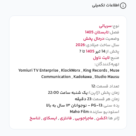
اطلاعات تکمیلی
نوع:
سریالی
فصل:
تابستان 1405
وضعیت:
درحال پخش
سال ساخت میلادی:
2026
پخش از:
14 تیر
1405
تا ?
منبع:
لایت ناول
تهیه‌کنندگان:
Yomiuri TV Enterprise
,
KlockWorx
,
King Records
,
Muse
Communication
,
Kadokawa
,
Studio Mausu
تعداد قسمت:
12
زمان پخش (ژاپن):
یک شنبه ساعت 22:00
زمان هر قسمت:
23 دقیقه
رده سنی:
PG-13 - نوجوانان ۱۳ سال به بالا
استودیو سازنده:
Maho Film
ژانر ها:
اکشن
,
ماجراجویی
,
فانتزی
,
ایسکای
,
تناسخ