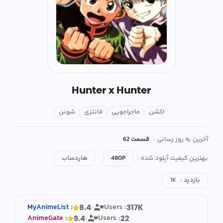
Hunter x Hunter
اکشن
ماجراجویی
فانتزی
شونن
آخرین به روز رسانی :
قسمت 62
بهترین کیفیت آپلود شده :
480P
هاردساب
بازدید :
1K
MyAnimeList
:
Users :
8.4
317K
AnimeGate
:
Users :
9.4
22