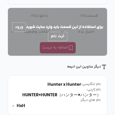
قسمت
62
/
دانلود
62
/
برای استفاده از این قسمت باید وارد سایت شوید
ورود
امتیاز بده
انتخاب وضعیت
ثبت نام
اضافه به لیست
دیگر عناوین این انیمه
Hunter x Hunter
نام انگلیسی:
نام ژاپنی:
HUNTER×HUNTER（ハンター×ハンター）
نام های دیگر:
HxH