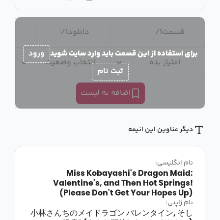
قسمت
1
/
دانلود
1
/
برای استفاده از این قسمت باید وارد سایت شوید
ورود
امتیاز بده
انتخاب وضعیت
ثبت نام
اضافه به لیست
دیگر عناوین این انیمه
نام انگلیسی:
Miss Kobayashi's Dragon Maid:
Valentine's, and Then Hot Springs!
(Please Don't Get Your Hopes Up)
نام ژاپنی:
小林さんちのメイドラゴン バレンタイン, そし