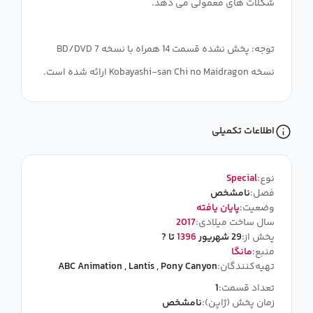
توجه: پخش نشده قسمت 14 همراه با نسخه 7 BD/DVD
نسخه Kobayashi-san Chi no Maidragon ارائه شده است.
اطلاعات تکمیلی
نوع:
Special
فصل:
نامشخص
وضعیت:
پایان یافته
سال ساخت میلادی:
2017
پخش از:
29 شهریور
1396
تا ?
منبع:
مانگا
تهیه‌کنندگان:
Pony Canyon
,
Lantis
,
ABC Animation
تعداد قسمت:
1
زمان پخش (ژاپن):
نامشخص