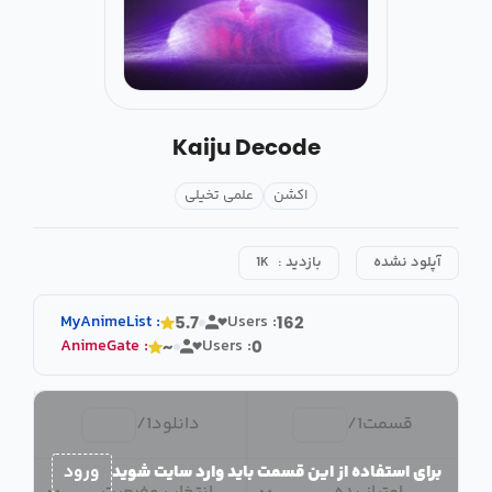
Kaiju Decode
اکشن
علمی تخیلی
آپلود نشده
بازدید :
1K
MyAnimeList
:
Users :
5.7
162
AnimeGate
:
Users :
~
0
قسمت
1
/
دانلود
1
/
برای استفاده از این قسمت باید وارد سایت شوید
ورود