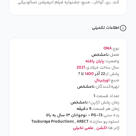
کند. ری، آواتار،.. منبع: جشنواره فیلم انیمیشن تسالونیکی
اطلاعات تکمیلی
نوع:
ONA
فصل:
نامشخص
وضعیت:
پایان یافته
سال ساخت میلادی:
2021
پخش از:
22 آذر
1400
تا ?
منبع:
اورجینال
تهیه‌کنندگان:
نامشخص
تعداد قسمت:
1
زمان پخش (ژاپن):
نامشخص
زمان هر قسمت:
9 دقیقه
رده سنی:
PG-13 - نوجوانان ۱۳ سال به بالا
استودیو سازنده:
ARECT
,
Tsuburaya Productions
ژانر ها:
اکشن
,
علمی تخیلی