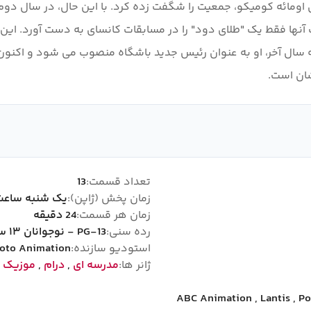
 اومائه کومیکو، جمعیت را شگفت زده کرد. با این حال، در سال دوم 
آنها فقط یک "طلای دود" را در مسابقات کانسای به دست آورد. ا
به سال آخر، او به عنوان رئیس جدید باشگاه منصوب می شود و اکنو
شان است.
تعداد قسمت:
13
زمان پخش (ژاپن):
یک شنبه ساعت :00
زمان هر قسمت:
24 دقیقه
رده سنی:
PG-13 - نوجوانان ۱۳ سال به بالا
استودیو سازنده:
oto Animation
ژانر ها:
مدرسه ای
,
درام
,
موزیک
,
ABC Animation
,
Lantis
,
Po