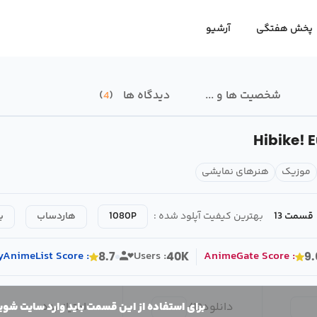
پخش هفتگی
آرشیو
شخصیت ها و ...
دیدگاه ها
4
Hibike! 
موزیک
هنرهای نمایشی
قسمت 13
بهترین کیفیت آپلود شده :
1080P
هاردساب
ب
yAnimeList
Score
:
Users :
AnimeGate
Score
:
8.7
40K
9.
دانلود
13
/
امتیاز بده
برای استفاده از این قسمت باید وارد سایت شوی