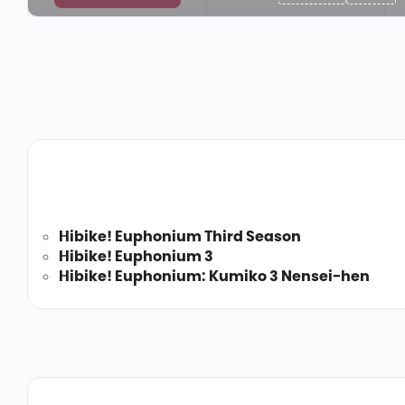
Hibike! Euphonium Third Season
Hibike! Euphonium 3
Hibike! Euphonium: Kumiko 3 Nensei-hen