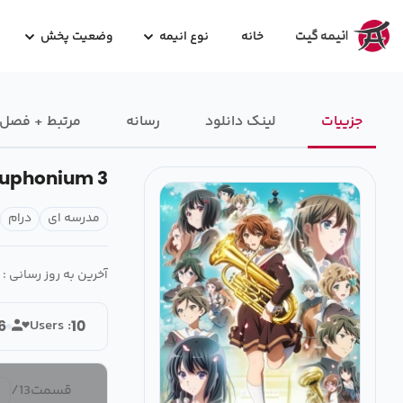
خانه
نوع انیمه
وضعیت پخش
جزییات
لینک دانلود
رسانه‌
مرتبط + فصل
Euphonium 3
مدرسه ای
درام
آخرین به روز رسانی :
Users :
6
10
قسمت
13
/