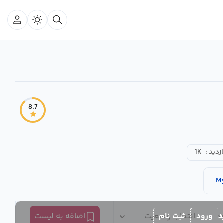
8.7
ازدید :
1K
M
د
ورود
ثبت نام
انتخاب وضعیت
اضافه به لیست