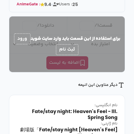
AnimeGate
:
Users :
9.4
25
قسمت
1
/
دانلود
1
/
برای استفاده از این قسمت باید وارد سایت شوید
ورود
امتیاز بده
انتخاب وضعیت
ثبت نام
اضافه به لیست
دیگر عناوین این انیمه
نام انگلیسی:
Fate/stay night: Heaven's Feel - III.
Spring Song
نام ژاپنی:
劇場版「Fate/stay night [Heaven's Feel]