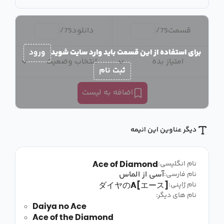
قسمت
75
/
دانلود
75
/
برای استفاده از این قسمت باید وارد سایت شوید
ورود
امتیاز بده
انتخاب وضعیت
ثبت نام
اضافه به لیست
دیگر عناوین این انیمه
Ace of Diamond
نام انگلیسی:
آسی از الماس
نام فارسی:
ダイヤのA[エース]
نام ژاپنی:
نام های دیگر:
Daiya no Ace
Ace of the Diamond