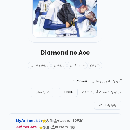
Diamond no Ace
شونن
مدرسه ای
ورزشی
ورزش تیمی
آخرین به روز رسانی :
قسمت 75
بهترین کیفیت آپلود شده :
1080P
هاردساب
بازدید :
2K
MyAnimeList
:
Users :
8.1
125K
AnimeGate
:
Users :
9.6
16