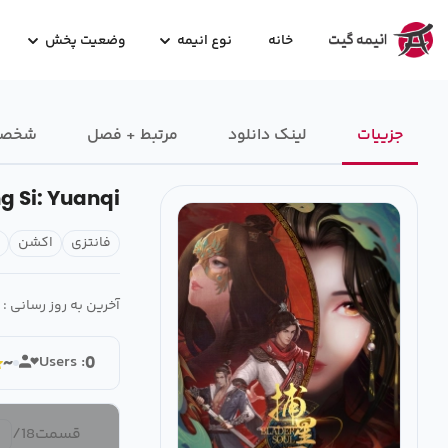
خانه
نوع انیمه
وضعیت پخش
جزییات
لینک دانلود
مرتبط + فصل
شخصیت
g Si: Yuanqi
فانتزی
اکشن
آخرین به روز رسانی :
Users :
~
0
قسمت
18
/