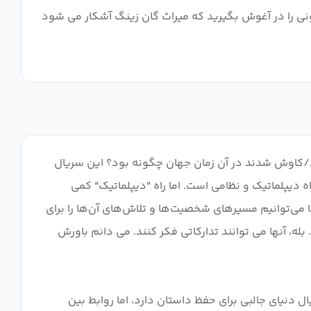
 نبوغ کسانی که جرات رویاپردازی دارند. در "Blader Soul"، سفر کشف و دگرگونی را در آغوش بگیرید که میراث گان زینگ آشکار می شود
ارد/کاوش شدند در آن زمان جهان چگونه بود؟ این سریال
 دیپلماتیک و نظامی است. اما راه "دیپلماتیک" کمی
می‌توانیم مسیرهای شخصیت‌ها و تلاش‌های آن‌ها را برای
 بله، آنها می توانند تدارکاتی فکر کنند. می دانم باورش
ل دنیای جالبی برای حفظ داستان دارد، اما روابط بین