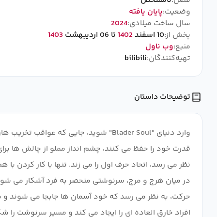
فصل:
نامشخص
وضعیت:
پایان یافته
سال ساخت میلادی:
2024
پخش از:
10 اسفند
1402
تا 06 اردیبهشت
1403
منبع:
وب ناول
تهیه‌کنندگان:
bilibili
توضیحات داستان
وارد دنیای "Blader Soul" شوید، جایی که
قدرت خود را حفظ می کنند، چشم انداز مملو از چالش ها برای
نظر می رسد، اتحاد حرف اول را می زند. تنها با کار کردن با ه
در میان هرج و مرج، سرنوشتی منحصر به فرد آشکار می شود 
حرکت، به نظر می رسد که خود آسمان ها جابجا می شوند و م
افراد خارق العاده ای را ایجاد می کند و مسیر سرنوشت را ش