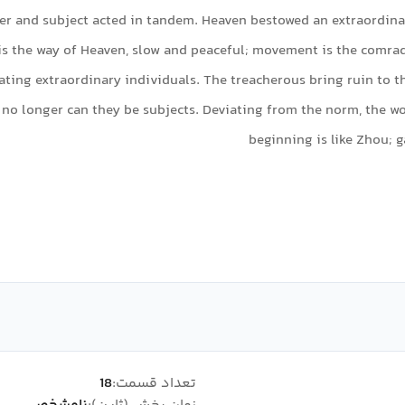
er and subject acted in tandem. Heaven bestowed an extraordinar
is the way of Heaven, slow and peaceful; movement is the comrade
eating extraordinary individuals. The treacherous bring ruin to t
no longer can they be subjects. Deviating from the norm, the wor
beginning is like Zhou; g
تعداد قسمت:
18