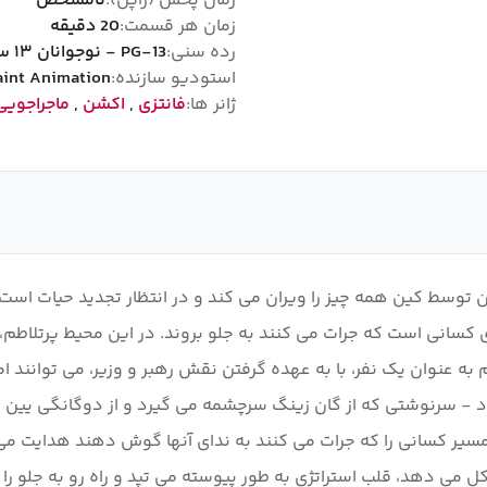
زمان پخش (ژاپن):
نامشخص
زمان هر قسمت:
20 دقیقه
رده سنی:
PG-13 - نوجوانان ۱۳ سال به بالا
استودیو سازنده:
aint Animation
ژانر ها:
فانتزی
,
اکشن
,
ماجراجویی
 عواقب تخریب هان توسط کین همه چیز را ویران می کند و در انتظار تجدید حیا
 کسانی است که جرات می کنند به جلو بروند. در این محیط پرتلاطم، 
م به عنوان یک نفر، با به عهده گرفتن نقش رهبر و وزیر، می توانند ام
- سرنوشتی که از گان زینگ سرچشمه می گیرد و از دوگانگی یین و ی
سیر کسانی را که جرات می کنند به ندای آنها گوش دهند هدایت می
کل می دهد، قلب استراتژی به طور پیوسته می تپد و راه رو به جلو ر