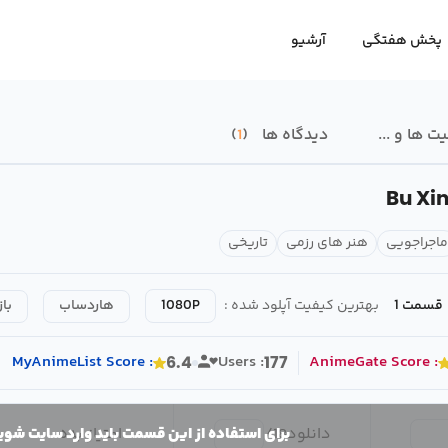
پخش هفتگی
آرشیو
 ها و ...
دیدگاه ها
1
Bu Xin
ماجراجویی
هنر های رزمی
تاریخی
قسمت 1
بهترین کیفیت آپلود شده :
1080P
هاردساب
باز
MyAnimeList
Score
:
Users :
AnimeGate
Score
:
6.4
177
دانلود
18
/
امتیاز بده
برای استفاده از این قسمت باید وارد سایت شوی