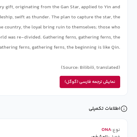
y gift, originating from the Gan Star, applied to Yin and
ship, swift as thunder. The plan to capture the star, the
he country, the loyal bring ruin to themselves; those who
ld was re-divided. Gathering ferns, gathering ferns, the
athering ferns, gathering ferns, the beginning is like Qin.
(Source: Bilibili, translated)
نمایش ترجمه فارسی (گوگل)
اطلاعات تکمیلی
نوع:
ONA