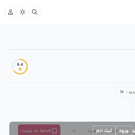
6.4
دید :
1K
د
ورود
ثبت نام
انتخاب وضعیت
اضافه به لیست