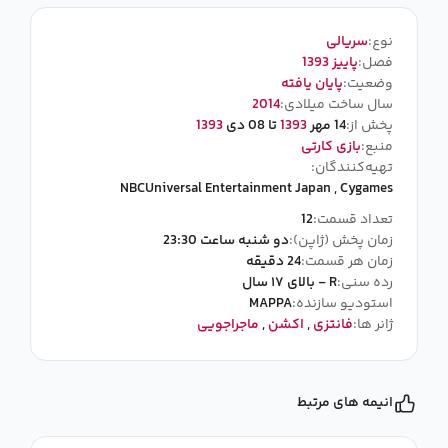
نوع:
سریالی
فصل:
پاییز 1393
وضعیت:
پایان یافته
سال ساخت میلادی:
2014
پخش از:
14 مهر
1393
تا 08 دی
1393
منبع:
بازی کارتی
تهیه‌کنندگان:
NBCUniversal Entertainment Japan
,
Cygames
تعداد قسمت:
12
زمان پخش (ژاپن):
دو شنبه ساعت 23:30
زمان هر قسمت:
24 دقیقه
رده سنی:
R - بالای ۱۷ سال
استودیو سازنده:
MAPPA
ژانر ها:
فانتزی
,
اکشن
,
ماجراجویی
انیمه های مرتبط