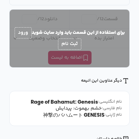
قسمت
12
/
دانلود
12
/
برای استفاده از این قسمت باید وارد سایت شوید
ورود
امتیاز بده
انتخاب وضعیت
ثبت نام
اضافه به لیست
دیگر عناوین این انیمه
Rage of Bahamut: Genesis
نام انگلیسی:
خشم بهموت: پیدایش
نام فارسی:
神撃のバハムート GENESIS
نام ژاپنی: