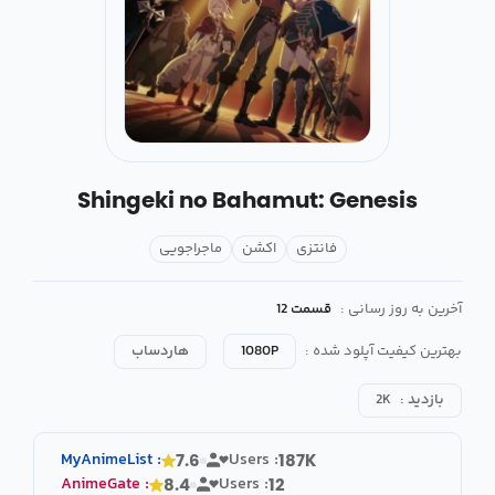
Shingeki no Bahamut: Genesis
فانتزی
اکشن
ماجراجویی
آخرین به روز رسانی :
قسمت 12
بهترین کیفیت آپلود شده :
1080P
هاردساب
بازدید :
2K
MyAnimeList
:
Users :
7.6
187K
AnimeGate
:
Users :
8.4
12