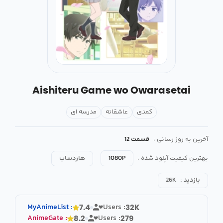
Aishiteru Game wo Owarasetai
کمدی
عاشقانه
مدرسه ای
آخرین به روز رسانی :
قسمت 12
بهترین کیفیت آپلود شده :
1080P
هاردساب
بازدید :
26K
MyAnimeList
:
Users :
7.4
32K
AnimeGate
:
Users :
8.2
279