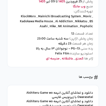
پخش از:
25 فروردین
1405
تا 09 تیر
1405
منبع:
وب مانگا
تهیه‌کنندگان:
KlockWorx
,
Mainichi Broadcasting System
,
Movic
,
Kadokawa Media House
,
Ai Addiction
,
Nikkatsu
,
BS
Asahi
,
Hike
,
NK Animation
,
Popholic
تعداد قسمت:
12
زمان پخش (ژاپن):
سه شنبه ساعت 23:00
زمان هر قسمت:
23 دقیقه
رده سنی:
PG-13 - نوجوانان ۱۳ سال به بالا
استودیو سازنده:
Felix Film
ژانر ها:
کمدی
,
عاشقانه
,
مدرسه ای
برچسب ها
دانلود و تماشای آنلاین انیمه Aishiteru Game wo
Owarasetai با زیرنویس فارسی
دانلود و تماشای آنلاین انیمه Aishiteru Game wo
Owarasetai با زیرنویس چسبیده فارسی