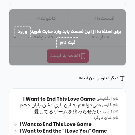
قسمت
12
/
دانلود
12
/
برای استفاده از این قسمت باید وارد سایت شوید
ورود
امتیاز بده
انتخاب وضعیت
ثبت نام
اضافه به لیست
دیگر عناوین این انیمه
I Want to End This Love Game
نام انگلیسی:
می‌خواهم به این بازیِ عشق پایان دهم
نام فارسی:
愛してるゲームを終わらせたい
نام ژاپنی:
نام های دیگر:
I Want to End This Love Game
I Want to End the "I Love You" Game