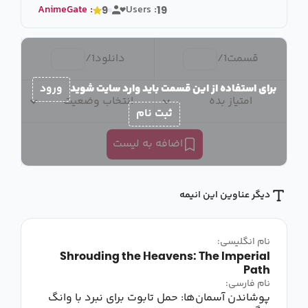
AnimeGate
:
Users :
9
19
قسمت
1
/
دانلود
1
/
برای استفاده از این قسمت باید وارد سایت شوید
ورود
امتیاز بده
انتخاب وضعیت
ثبت نام
اضافه به لیست
دیگر عناوین این انیمه
نام انگلیسی:
Shrouding the Heavens: The Imperial
Path
نام فارسی:
پوشاندن آسمان‌ها: حمل تابوت برای نبرد با وانگ