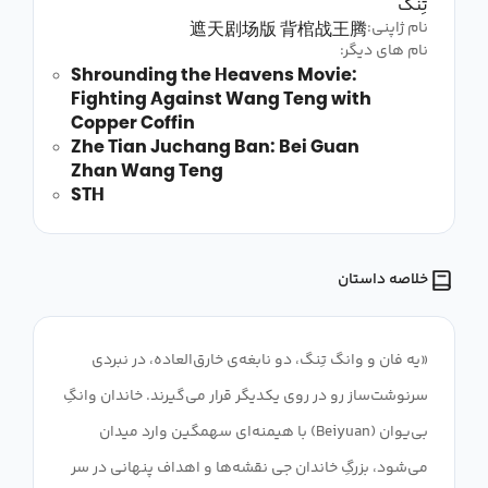
تِنگ
遮天剧场版 背棺战王腾
نام ژاپنی:
نام های دیگر:
Shrounding the Heavens Movie:
Fighting Against Wang Teng with
Copper Coffin
Zhe Tian Juchang Ban: Bei Guan
Zhan Wang Teng
STH
خلاصه داستان
«یه فان و وانگ تِنگ، دو نابغه‌ی خارق‌العاده، در نبردی
سرنوشت‌ساز رو در روی یکدیگر قرار می‌گیرند. خاندان وانگِ
بی‌یوان (Beiyuan) با هیمنه‌ای سهمگین وارد میدان
می‌شود، بزرگِ خاندان جی نقشه‌ها و اهداف پنهانی در سر