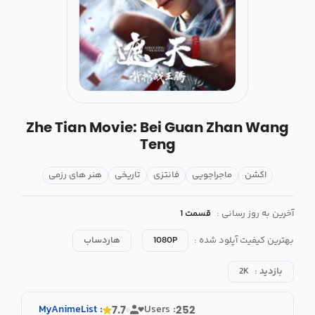
Zhe Tian Movie: Bei Guan Zhan Wang
Teng
اکشن
ماجراجویی
فانتزی
تاریخی
هنر های رزمی
آخرین به روز رسانی :
قسمت 1
بهترین کیفیت آپلود شده :
1080P
هاردساب
بازدید :
2K
MyAnimeList
:
Users :
7.7
252