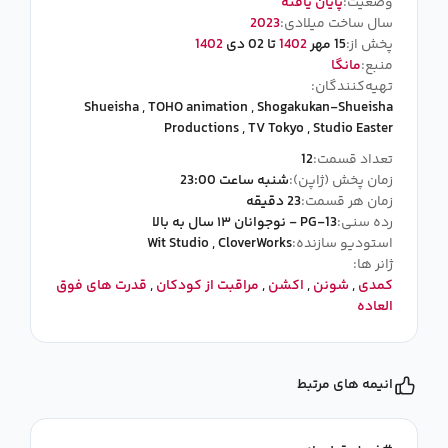
وضعیت:
پایان یافته
سال ساخت میلادی:
2023
پخش از:
15 مهر
1402
تا 02 دی
1402
منبع:
مانگا
تهیه‌کنندگان:
Shueisha
,
TOHO animation
,
Shogakukan-Shueisha
Productions
,
TV Tokyo
,
Studio Easter
تعداد قسمت:
12
زمان پخش (ژاپن):
شنبه ساعت 23:00
زمان هر قسمت:
23 دقیقه
رده سنی:
PG-13 - نوجوانان ۱۳ سال به بالا
استودیو سازنده:
CloverWorks
,
Wit Studio
ژانر ها:
کمدی
,
شونن
,
اکشن
,
مراقبت از کودکان
,
قدرت های فوق
العاده
انیمه های مرتبط