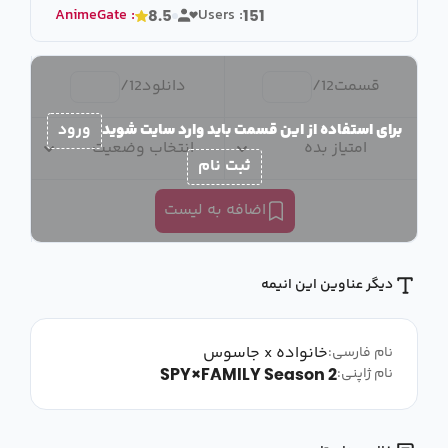
AnimeGate
:
Users :
8.5
151
قسمت
12
/
دانلود
12
/
برای استفاده از این قسمت باید وارد سایت شوید
ورود
امتیاز بده
انتخاب وضعیت
ثبت نام
اضافه به لیست
دیگر عناوین این انیمه
خانواده x جاسوس
نام فارسی:
SPY×FAMILY Season 2
نام ژاپنی: