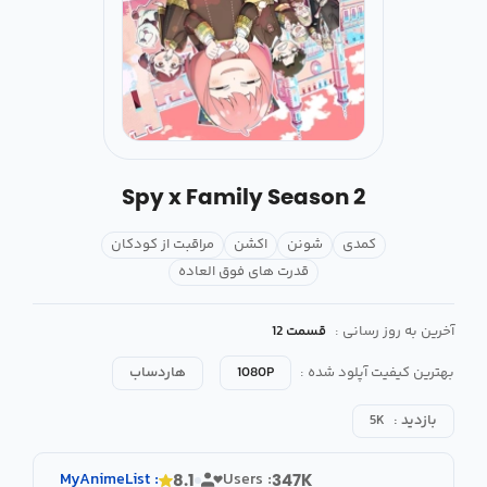
Spy x Family Season 2
کمدی
شونن
اکشن
مراقبت از کودکان
قدرت های فوق العاده
آخرین به روز رسانی :
قسمت 12
بهترین کیفیت آپلود شده :
1080P
هاردساب
بازدید :
5K
MyAnimeList
:
Users :
8.1
347K