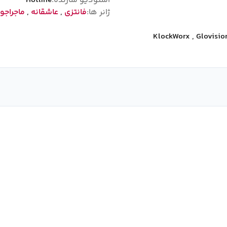
استودیو سازنده:
Hotline
ژانر ها:
فانتزی
,
عاشقانه
,
ماجراجو
KlockWorx
,
Glovisio