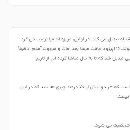
ه تبدیل می کند. در اوایل، غریزه ام مرا ترغیب می کرد
که نمایش را کنار بگذارم، اما من استقامت کردم. "چقدر میتونه بد باشه؟" تامل کردم این سوالات اغلب هرگز به خوبی پیر نمی شوند. 12 اپیزود طاقت فرسا بعد، مات و مبهوت آمدم. دقیقاً
تبدیل شد که تا به حال تماشا کرده ام. از تاریخ
تهیه کنندگان حتی سعی نمی کنند که چقدر بد است. نمی‌دانم چه چیز بدتر از جنبه‌ی خنده‌دار یا سروصدای هواداران شورش‌آمیز است که هر دو بیش از ۷۰ درصد چیزی هستند که در این