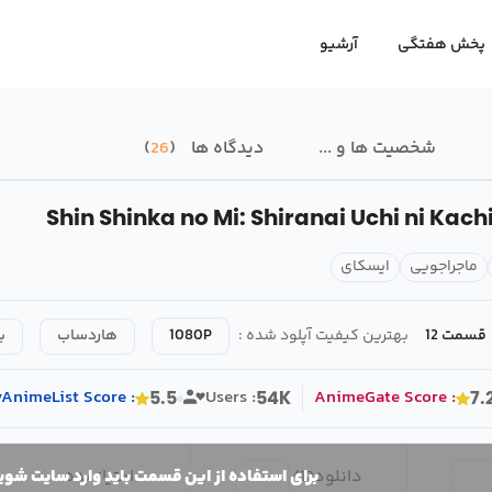
پخش هفتگی
آرشیو
شخصیت ها و ...
دیدگاه ها
26
Shin Shinka no Mi: Shiranai Uchi ni Kach
ماجراجویی
ایسکای
قسمت 12
بهترین کیفیت آپلود شده :
1080P
هاردساب
ب
AnimeList
Score
:
Users :
AnimeGate
Score
:
5.5
54K
7.
دانلود
12
/
امتیاز بده
برای استفاده از این قسمت باید وارد سایت شوی