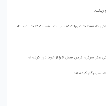
اگر استقامت داشته باشید، تحمل سختی به اندازه کافی برای رسیدن به قسمت 12، در انتهای تونل یک بن بست است. اوج وحشتناکی که فقط به صورتت تف می کند. قسمت 12 به وقیحانه