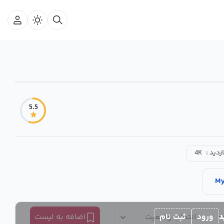
5.5
ازدید :
4K
My
د
ورود
ثبت نام
انتخاب وضعیت
اضافه به لیست