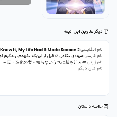
دیگر عناوین این انیمه
نام انگلیسی:
I Knew It, My Life Had It Made Season 2
نام فارسی:
میوه‌ی تکامل 2: قبل از این‌که بفهمم، زندگیم اون رو ساخته بود
نام ژاپنی:
真・進化の実～知らないうちに勝ち組人生～
نام های دیگر:
خلاصه داستان