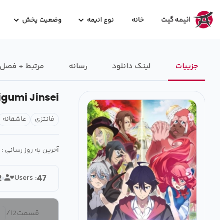
خانه
نوع انیمه
وضعیت پخش
جزییات
لینک دانلود
رسانه‌
مرتبط + فصل
igumi Jinsei
فانتزی
عاشقانه
آخرین به روز رسانی :
Users :
2
47
قسمت
12
/