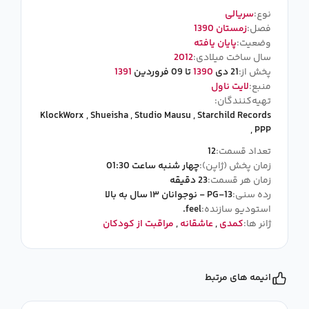
نوع:
سریالی
فصل:
زمستان 1390
وضعیت:
پایان یافته
سال ساخت میلادی:
2012
پخش از:
21 دی
1390
تا 09 فروردین
1391
منبع:
لایت ناول
تهیه‌کنندگان:
KlockWorx
,
Shueisha
,
Studio Mausu
,
Starchild Records
,
PPP
تعداد قسمت:
12
زمان پخش (ژاپن):
چهار شنبه ساعت 01:30
زمان هر قسمت:
23 دقیقه
رده سنی:
PG-13 - نوجوانان ۱۳ سال به بالا
استودیو سازنده:
feel.
ژانر ها:
کمدی
,
عاشقانه
,
مراقبت از کودکان
انیمه های مرتبط