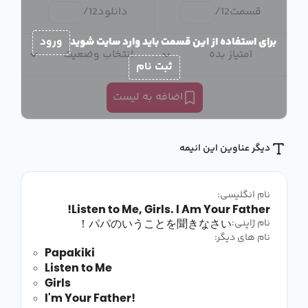
قسمت
12
/
دانلود
12
/
برای استفاده از این قسمت باید وارد سایت شوید
ورود
امتیاز بده
انتخاب وضعیت
ثبت نام
اضافه به لیست
دیگر عناوین این انیمه
نام انگلیسی:
Listen to Me, Girls. I Am Your Father!
パパのいうことを聞きなさい！
نام ژاپنی:
نام های دیگر:
Papakiki
Listen to Me
Girls
I'm Your Father!