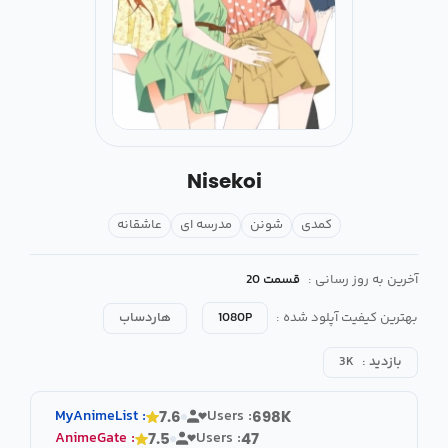
Nisekoi
کمدی
شونن
مدرسه ای
عاشقانه
آخرین به روز رسانی :
قسمت 20
بهترین کیفیت آپلود شده :
1080P
هاردساب
بازدید :
3K
MyAnimeList
:
Users :
7.6
698K
AnimeGate
:
Users :
7.5
47