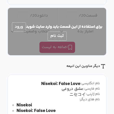
قسمت
20
/
دانلود
20
/
برای استفاده از این قسمت باید وارد سایت شوید
ورود
امتیاز بده
انتخاب وضعیت
ثبت نام
اضافه به لیست
دیگر عناوین این انیمه
Nisekoi: False Love
نام انگلیسی:
عشق دروغی
نام فارسی:
ニセコイ
نام ژاپنی:
نام های دیگر:
Nisekoi
Nisekoi: False Love