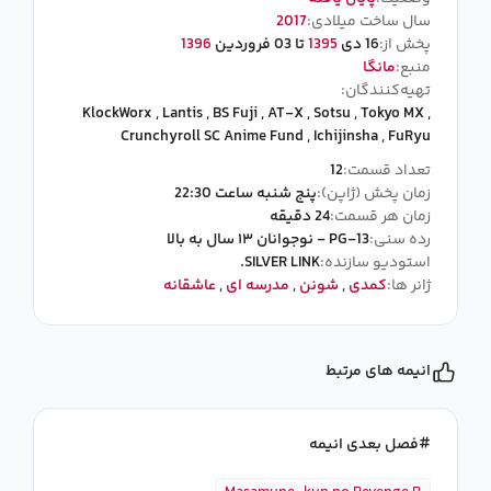
سال ساخت میلادی:
2017
پخش از:
16 دی
1395
تا 03 فروردین
1396
منبع:
مانگا
تهیه‌کنندگان:
KlockWorx
,
Lantis
,
BS Fuji
,
AT-X
,
Sotsu
,
Tokyo MX
,
Crunchyroll SC Anime Fund
,
Ichijinsha
,
FuRyu
تعداد قسمت:
12
زمان پخش (ژاپن):
پنج شنبه ساعت 22:30
زمان هر قسمت:
24 دقیقه
رده سنی:
PG-13 - نوجوانان ۱۳ سال به بالا
استودیو سازنده:
SILVER LINK.
ژانر ها:
کمدی
,
شونن
,
مدرسه ای
,
عاشقانه
انیمه های مرتبط
فصل بعدی انیمه