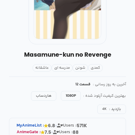
Masamune-kun no Revenge
کمدی
شونن
مدرسه ای
عاشقانه
آخرین به روز رسانی :
قسمت 12
بهترین کیفیت آپلود شده :
1080P
هاردساب
بازدید :
4K
MyAnimeList
:
Users :
6.8
571K
AnimeGate
:
Users :
7.5
88