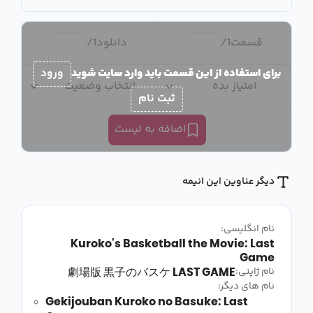
قسمت
1
/
دانلود
1
/
برای استفاده از این قسمت باید وارد سایت شوید
ورود
امتیاز بده
انتخاب وضعیت
ثبت نام
اضافه به لیست
دیگر عناوین این انیمه
نام انگلیسی:
Kuroko's Basketball the Movie: Last
Game
劇場版 黒子のバスケ LAST GAME
نام ژاپنی:
نام های دیگر:
Gekijouban Kuroko no Basuke: Last