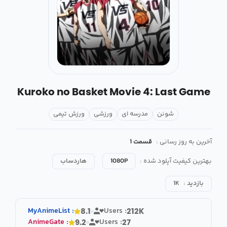
Kuroko no Basket Movie 4: Last Game
شونن
مدرسه ای
ورزشی
ورزش تیمی
آخرین به روز رسانی :
قسمت 1
بهترین کیفیت آپلود شده :
1080P
هاردساب
بازدید :
1K
MyAnimeList
:
Users :
8.1
212K
AnimeGate
:
Users :
9.2
27