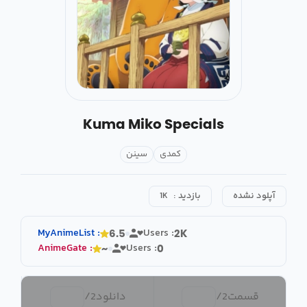
Kuma Miko Specials
کمدی
سینن
آپلود نشده
بازدید :
1K
MyAnimeList
:
Users :
6.5
2K
AnimeGate
:
Users :
~
0
قسمت
2
/
دانلود
2
/