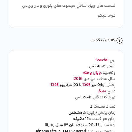
قسمت‌های ویژه شامل مجموعه‌های بلوری و دی‌وی‌دی
کوما میکو.
اطلاعات تکمیلی
نوع:
Special
فصل:
نامشخص
وضعیت:
پایان یافته
سال ساخت میلادی:
2016
پخش از:
04 تیر
1395
تا 03 شهریور
1395
منبع:
مانگا
تهیه‌کنندگان:
نامشخص
تعداد قسمت:
2
زمان پخش (ژاپن):
نامشخص
زمان هر قسمت:
15 دقیقه
رده سنی:
PG-13 - نوجوانان ۱۳ سال به بالا
استودیو سازنده:
EMT Squared
,
Kinema Citrus