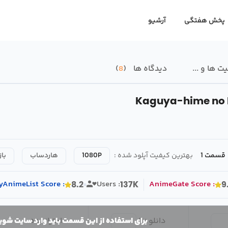
پخش هفتگی
آرشیو
 ها و ...
دیدگاه ها
8
Kaguya-hime no 
قسمت 1
بهترین کیفیت آپلود شده :
1080P
هاردساب
باز
yAnimeList
Score
:
Users :
AnimeGate
Score
:
8.2
137K
9
دانلود
1
/
امتیاز بده
برای استفاده از این قسمت باید وارد سایت شوی