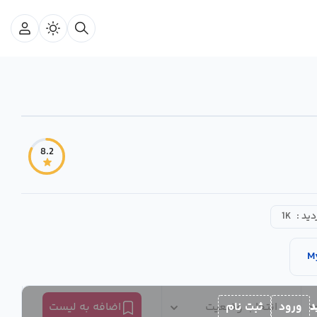
8.2
دید :
1K
M
د
ورود
ثبت نام
انتخاب وضعیت
اضافه به لیست