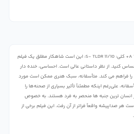
یک داستان شاهکار تراژیک: 10/10 A+ انیمیشن/هنر: 11/10 S- صدا: 8/10 B+ شخصیت ها: 10/10 A+ بازیگری (زیر ارسال): 10/10 A+ کلی: 11/10 S- TLDR: این است شاهکار مطلق یک فیلم
ساس کنید. از نظر داستانی عالی است. احساسی، خنده دار
ی را فراهم می کند. متأسفانه، سبک هنری ممکن است مورد
فیلم، مانند اکثر فیلم‌های StudioGhibli، شگفت‌انگیز است، اما متأسفانه، علی‌رغم اینکه مطمئناً تأثیر بسیاری از صحنه‌ها را
ز انسان ترین جنبه ها منحصر به فرد هستند. به خصوص
ر صداپیشه واقعاً فراتر از آن رفت. این فیلم برخی از