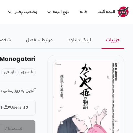
خانه
نوع انیمه
وضعیت پخش
جزییات
لینک دانلود
مرتبط + فصل
شخصیت
Monogatari
فانتزی
تاریخی
آخرین به روز رسانی :
Users :
.1
12
قسمت
1
/