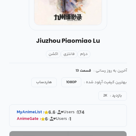
Jiuzhou Piaomiao Lu
درام
فانتزی
اکشن
آخرین به روز رسانی :
قسمت 13
بهترین کیفیت آپلود شده :
1080P
هاردساب
بازدید :
2K
MyAnimeList
:
Users :
6.6
174
AnimeGate
:
Users :
6
1