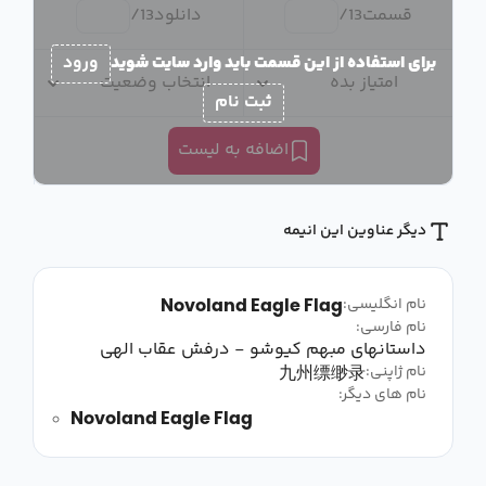
قسمت
13
/
دانلود
13
/
برای استفاده از این قسمت باید وارد سایت شوید
ورود
امتیاز بده
انتخاب وضعیت
ثبت نام
اضافه به لیست
دیگر عناوین این انیمه
Novoland Eagle Flag
نام انگلیسی:
نام فارسی:
داستانهای مبهم کیوشو - درفش عقاب الهی
九州缥缈录
نام ژاپنی:
نام های دیگر:
Novoland Eagle Flag