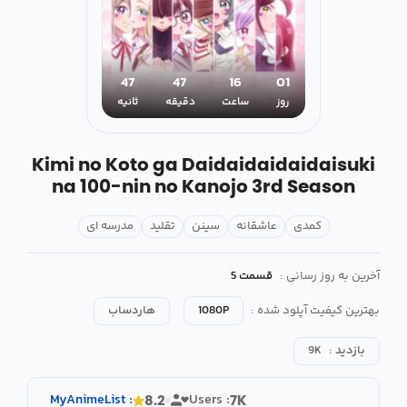
46
47
16
01
روز
ساعت
دقیقه
ثانیه
Kimi no Koto ga Daidaidaidaidaisuki
na 100-nin no Kanojo 3rd Season
کمدی
عاشقانه
سینن
تقلید
مدرسه ای
آخرین به روز رسانی :
قسمت 5
بهترین کیفیت آپلود شده :
1080P
هاردساب
بازدید :
9K
MyAnimeList
:
Users :
8.2
7K