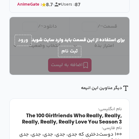
AnimeGate
:
Users :
8.7
87
قسمت
~
/
دانلود
~
/
برای استفاده از این قسمت باید وارد سایت شوید
ورود
امتیاز بده
انتخاب وضعیت
ثبت نام
اضافه به لیست
دیگر عناوین این انیمه
نام انگلیسی:
The 100 Girlfriends Who Really, Really,
Really, Really, Really Love You Season 3
نام فارسی:
۱۰۰ دوست‌دختری که جدی، جدی، جدی، جدی، جدی