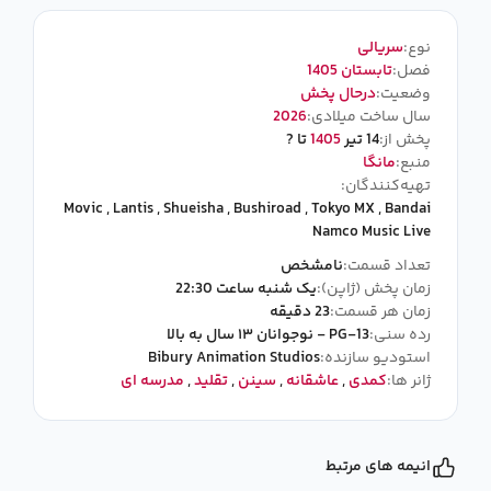
نوع:
سریالی
فصل:
تابستان 1405
وضعیت:
درحال پخش
سال ساخت میلادی:
2026
پخش از:
14 تیر
1405
تا ?
منبع:
مانگا
تهیه‌کنندگان:
Movic
,
Lantis
,
Shueisha
,
Bushiroad
,
Tokyo MX
,
Bandai
Namco Music Live
تعداد قسمت:
نامشخص
زمان پخش (ژاپن):
یک شنبه ساعت 22:30
زمان هر قسمت:
23 دقیقه
رده سنی:
PG-13 - نوجوانان ۱۳ سال به بالا
استودیو سازنده:
Bibury Animation Studios
ژانر ها:
کمدی
,
عاشقانه
,
سینن
,
تقلید
,
مدرسه ای
انیمه های مرتبط