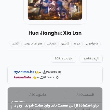
Hua Jianghu: Xia Lan
ماجراجویی
درام
فانتزی
تاریخی
هنر های رزمی
اکشن
آپلود نشده
بازدید :
603
MyAnimeList
:
Users :
~
0
AnimeGate
:
Users :
~
0
قسمت
40
/
دانلود
40
/
برای استفاده از این قسمت باید وارد سایت شوید
ورود