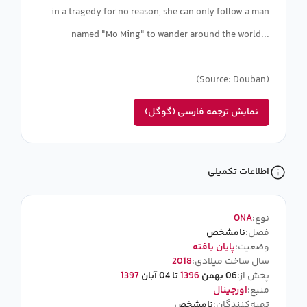
in a tragedy for no reason, she can only follow a man
named "Mo Ming" to wander around the world...
(Source: Douban)
نمایش ترجمه فارسی (گوگل)
اطلاعات تکمیلی
نوع:
ONA
فصل:
نامشخص
وضعیت:
پایان یافته
سال ساخت میلادی:
2018
پخش از:
06 بهمن
1396
تا 04 آبان
1397
منبع:
اورجینال
تهیه‌کنندگان:
نامشخص