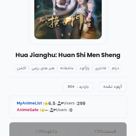
Hua Jianghu: Huan Shi Men Sheng
درام
فانتزی
رازآلود
عاشقانه
هنر های رزمی
اکشن
آپلود نشده
بازدید :
804
MyAnimeList
:
Users :
6.5
299
AnimeGate
:
Users :
~
0
قسمت
20
/
دانلود
20
/