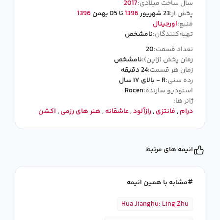
سال ساخت میلادی:
2017
پخش از:
23 شهریور
1396
تا 05 بهمن
1396
منبع:
اورجینال
تهیه‌کنندگان:
نامشخص
تعداد قسمت:
20
زمان پخش (ژاپن):
نامشخص
زمان هر قسمت:
24 دقیقه
رده سنی:
R - بالای ۱۷ سال
استودیو سازنده:
Rocen
ژانر ها:
درام
,
فانتزی
,
رازآلود
,
عاشقانه
,
هنر های رزمی
,
اکشن
انیمه های مرتبط
مشابه با همین انیمه
Hua Jianghu: Ling Zhu