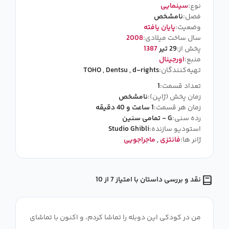
نوع:
سینمایی
فصل:
نامشخص
وضعیت:
پایان یافته
سال ساخت میلادی:
2008
پخش از:
29 تیر
1387
منبع:
اورجینال
تهیه‌کنندگان:
d-rights
,
Dentsu
,
TOHO
تعداد قسمت:
1
زمان پخش (ژاپن):
نامشخص
زمان هر قسمت:
1 ساعت و 40 دقیقه
رده سنی:
G - تمامی سنین
استودیو سازنده:
Studio Ghibli
ژانر ها:
فانتزی
,
ماجراجویی
نقد و بررسی داستان با امتیاز 7 از 10
من در کودکی این دوبله را تماشا کردم، و اکنون با تماشای