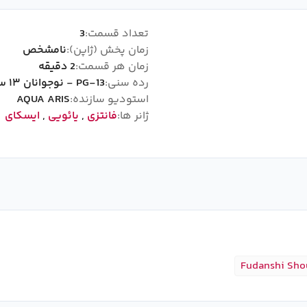
تعداد قسمت:
3
زمان پخش (ژاپن):
نامشخص
زمان هر قسمت:
2 دقیقه
رده سنی:
PG-13 - نوجوانان ۱۳ سال به بالا
استودیو سازنده:
AQUA ARIS
ژانر ها:
فانتزی
,
یائویی
,
ایسکای
Fudanshi Shou