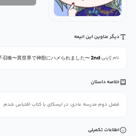
دیگر عناوین این انیمه
نام ژاپنی:
子召喚〜異世界で神獣にハメられました〜 2nd
خلاصه داستان
فصل دوم مدرسه عادی: در ایسکای با کتاب اقتباس شدم.
اطلاعات تکمیلی