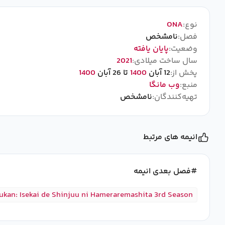
نوع:
ONA
فصل:
نامشخص
وضعیت:
پایان یافته
سال ساخت میلادی:
2021
پخش از:
12 آبان
1400
تا 26 آبان
1400
منبع:
وب مانگا
تهیه‌کنندگان:
نامشخص
انیمه های مرتبط
فصل بعدی انیمه
kan: Isekai de Shinjuu ni Hameraremashita 3rd Season