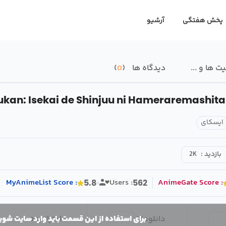
پخش هفتگی
آرشیو
 ها و ...
دیدگاه ها
0
kan: Isekai de Shinjuu ni Hameraremashita
ایسکای
بازدید :
2K
MyAnimeList
Score
:
Users :
AnimeGate
Score
:
5.8
562
دانلود
3
/
امتیاز بده
برای استفاده از این قسمت باید وارد سایت شوی