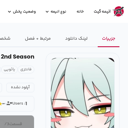
خانه
نوع انیمه
وضعیت پخش
جزییات
لینک دانلود
مرتبط + فصل
شخصیت
 2nd Season
فانتزی
یائویی
آپلود نشده
Users :
~
1
قسمت
3
/