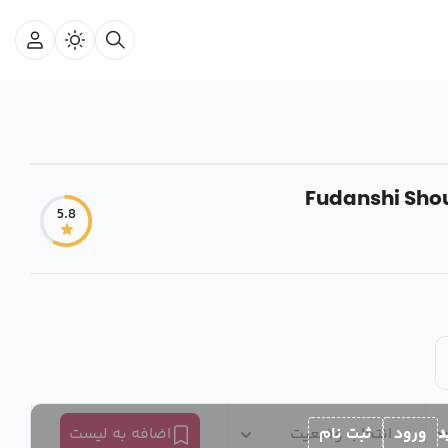
Fudanshi Shou
5.8
د
ورود
ثبت نام
انتخاب وضعیت
اضافه به لیست