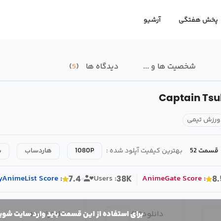
پخش هفتگی
آرشیو
شخصیت ها و ...
دیدگاه ها
5
Captain Tsu
ورزش تیمی
قسمت 52
بهترین کیفیت آپلود شده :
1080P
هاردساب
ب
yAnimeList
Score
:
Users :
AnimeGate
Score
:
7.4
38K
8.
دانلود
52
/
امتیاز بده
برای استفاده از این قسمت باید وارد سایت شوی