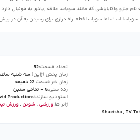
ی به نام جنزو واکابایاشی که مانند سوباسا علاقه زیادی به فوتبال د
سوباسا است، اما سوباسا قطعا راه درازی برای رسیدن به آن در پیش 
تعداد قسمت:
52
زمان پخش (ژاپن):
سه شنبه ساعت :35
زمان هر قسمت:
22 دقیقه
رده سنی:
G - تمامی سنین
استودیو سازنده:
vid Production
ژانر ها:
ورزشی
,
شونن
,
ورزش تی
Shueisha
,
TV To