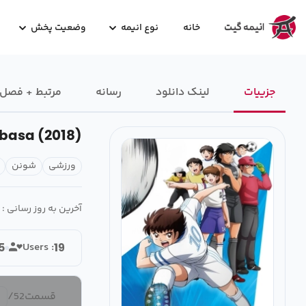
خانه
نوع انیمه
وضعیت پخش
جزییات
لینک دانلود
رسانه‌
مرتبط + فصل
basa (2018)
ورزشی
شونن
آخرین به روز رسانی :
Users :
5
19
قسمت
52
/