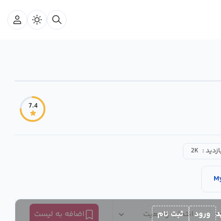
7.4
ازدید :
2K
M
د
ورود
ثبت نام
انتخاب وضعیت
اضافه به لیست