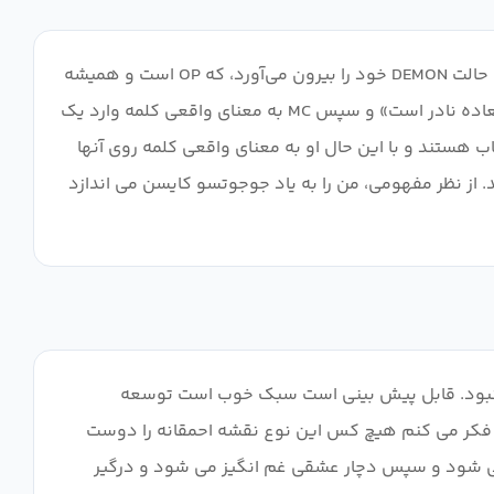
آره بد است مفهوم خوب است اما سرعت آن عالی نیست. MC یک آدم بی‌فایده است که همیشه باید نجات پیدا کند، مگر زمانی که حالت DEMON خود را بیرون می‌آورد، که OP است و همیشه
موفق می‌شود دقیقاً در لحظه اشتباه انجام دهد. همچنین! در ابتدا آنها می‌گویند «سطح omg king بالاترین سطح است و فوق‌العاده نادر است» و سپس MC به معنای واقعی کلمه وارد یک
ب هستند و با این حال او به معنای واقعی کلمه روی آنها
سد. از نظر مفهومی، من را به یاد جوجوتسو کایسن می اندازد
دیده بودم. داستان منحصر به فرد نبود. قابل پیش بینی است سبک خوب است توسعه
 می‌شود. من فکر می کنم هیچ کس این نوع نقشه احمقانه را دوست
 می شود و سپس دچار عشقی غم انگیز می شود و درگیر