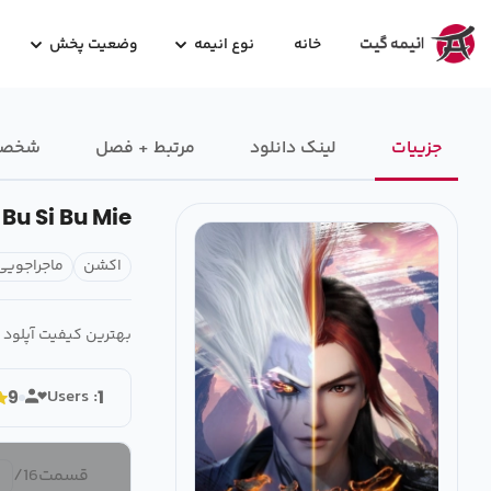
خانه
نوع انیمه
وضعیت پخش
جزییات
لینک دانلود
مرتبط + فصل
شخصیت
Bu Si Bu Mie
اکشن
ماجراجویی
بهترین کیفیت آپلود 
Users :
9
1
قسمت
16
/