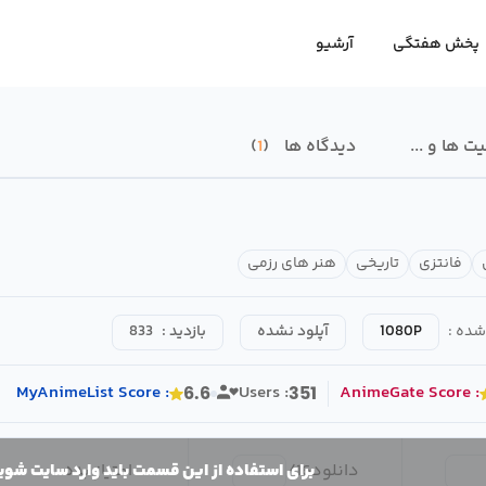
پخش هفتگی
آرشیو
 ها و ...
دیدگاه ها
1
فانتزی
تاریخی
هنر های رزمی
شده :
1080P
آپلود نشده
بازدید :
833
MyAnimeList
Score
:
Users :
AnimeGate
Score
:
6.6
351
دانلود
16
/
امتیاز بده
برای استفاده از این قسمت باید وارد سایت شوی