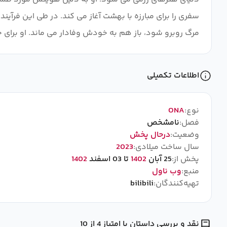
سفری را برای مبارزه با بهشت ​​آغاز می کند. در طی این فرآ
مرگ روبرو شود، باز هم به خودش وفادار می ماند. او برای 
اطلاعات تکمیلی
نوع:
ONA
فصل:
نامشخص
وضعیت:
درحال پخش
سال ساخت میلادی:
2023
پخش از:
25 آبان
1402
تا 03 اسفند
1402
منبع:
وب ناول
تهیه‌کنندگان:
bilibili
نقد و بررسی داستان با امتیاز 4 از 10