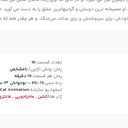
یند، او صمیمانه ترین دوستی و گرانبهاترین عشق را به دست می آورد.
خودش، برای سرنوشتش و برای عدالت می‌جنگد، و هر چقدر هم که مخال
تعداد قسمت:
16
زمان پخش (ژاپن):
نامشخص
زمان هر قسمت:
19 دقیقه
رده سنی:
PG-13 - نوجوانان ۱۳ سال به بالا
استودیو سازنده:
Cat Animation
ژانر ها:
اکشن
,
ماجراجویی
,
فانتزی