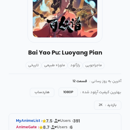
Bai Yao Pu: Luoyang Pian
ماجراجویی
رازآلود
ماوراء طبیعی
تاریخی
آخرین به روز رسانی :
قسمت 12
بهترین کیفیت آپلود شده :
1080P
هاردساب
بازدید :
2K
MyAnimeList
:
Users :
7.5
391
AnimeGate
:
Users :
8.7
6