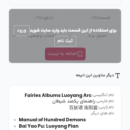
قسمت
12
/
دانلود
12
/
برای استفاده از این قسمت باید وارد سایت شوید
ورود
امتیاز بده
انتخاب وضعیت
ثبت نام
اضافه به لیست
دیگر عناوین این انیمه
Fairies Albums Luoyang Arc
نام انگلیسی:
راهنمای یکصد شیطان
نام فارسی:
百妖谱 洛阳篇
نام ژاپنی:
نام های دیگر:
Manual of Hundred Demons
Bai Yao Pu: Luoyang Pian