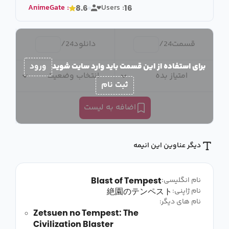
AnimeGate
:
Users :
8.6
16
قسمت
24
/
دانلود
24
/
برای استفاده از این قسمت باید وارد سایت شوید
ورود
امتیاز بده
انتخاب وضعیت
ثبت نام
اضافه به لیست
دیگر عناوین این انیمه
Blast of Tempest
نام انگلیسی:
絶園のテンペスト
نام ژاپنی:
نام های دیگر:
Zetsuen no Tempest: The
Civilization Blaster