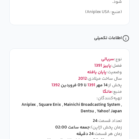
(منبع: Aniplex USA)
اطلاعات تکمیلی
نوع:
سریالی
فصل:
پاییز 1391
وضعیت:
پایان یافته
سال ساخت میلادی:
2012
پخش از:
14 مهر
1391
تا 09 فروردین
1392
منبع:
مانگا
تهیه‌کنندگان:
Aniplex
,
Square Enix
,
Mainichi Broadcasting System
,
Dentsu
,
Yahoo! Japan
تعداد قسمت:
24
زمان پخش (ژاپن):
جمعه ساعت 02:00
زمان هر قسمت:
24 دقیقه