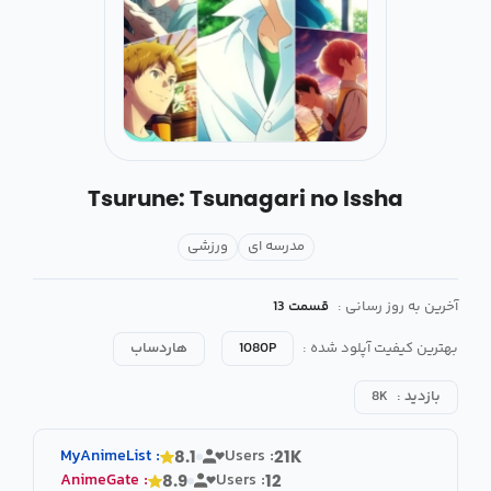
Tsurune: Tsunagari no Issha
مدرسه ای
ورزشی
آخرین به روز رسانی :
قسمت 13
بهترین کیفیت آپلود شده :
1080P
هاردساب
بازدید :
8K
MyAnimeList
:
Users :
8.1
21K
AnimeGate
:
Users :
8.9
12