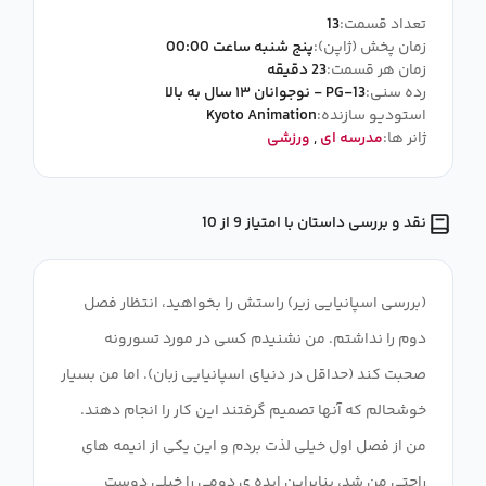
تعداد قسمت:
13
زمان پخش (ژاپن):
پنج شنبه ساعت 00:00
زمان هر قسمت:
23 دقیقه
رده سنی:
PG-13 - نوجوانان ۱۳ سال به بالا
استودیو سازنده:
Kyoto Animation
ژانر ها:
مدرسه ای
,
ورزشی
نقد و بررسی داستان با امتیاز 9 از 10
(بررسی اسپانیایی زیر) راستش را بخواهید، انتظار فصل
دوم را نداشتم. من نشنیدم کسی در مورد تسورونه
صحبت کند (حداقل در دنیای اسپانیایی زبان). اما من بسیار
خوشحالم که آنها تصمیم گرفتند این کار را انجام دهند.
من از فصل اول خیلی لذت بردم و این یکی از انیمه های
راحتی من شد، بنابراین ایده ی دومی را خیلی دوست