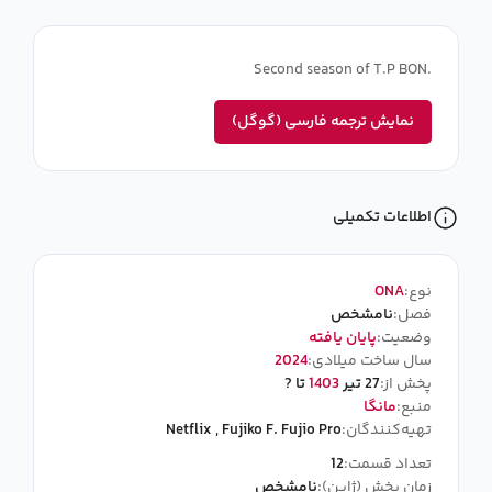
Second season of T.P BON.
نمایش ترجمه فارسی (گوگل)
اطلاعات تکمیلی
نوع:
ONA
فصل:
نامشخص
وضعیت:
پایان یافته
سال ساخت میلادی:
2024
پخش از:
27 تیر
1403
تا ?
منبع:
مانگا
تهیه‌کنندگان:
Fujiko F. Fujio Pro
,
Netflix
تعداد قسمت:
12
زمان پخش (ژاپن):
نامشخص