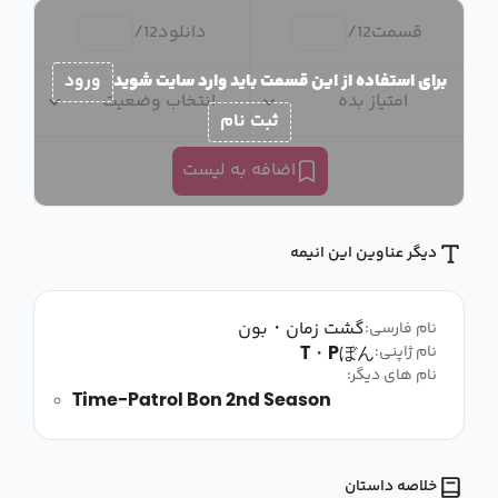
قسمت
12
/
دانلود
12
/
برای استفاده از این قسمت باید وارد سایت شوید
ورود
امتیاز بده
انتخاب وضعیت
ثبت نام
اضافه به لیست
دیگر عناوین این انیمه
گشت زمان・بون
نام فارسی:
T・Pぼん
نام ژاپنی:
نام های دیگر:
Time-Patrol Bon 2nd Season
خلاصه داستان