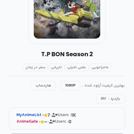
T.P BON Season 2
ماجراجویی
علمی تخیلی
تاریخی
سفر در زمان
بهترین کیفیت آپلود شده :
1080P
هاردساب
بازدید :
851
MyAnimeList
:
Users :
7
1K
AnimeGate
:
Users :
~
0