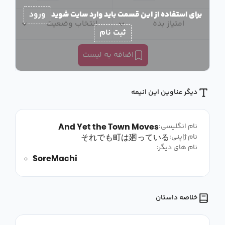
برای استفاده از این قسمت باید وارد سایت شوید
ورود
امتیاز بده
انتخاب وضعیت
ثبت نام
اضافه به لیست
دیگر عناوین این انیمه
And Yet the Town Moves
نام انگلیسی:
それでも町は廻っている
نام ژاپنی:
نام های دیگر:
SoreMachi
خلاصه داستان