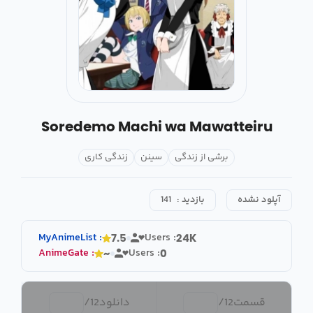
Soredemo Machi wa Mawatteiru
برشی از زندگی
سینن
زندگی کاری
آپلود نشده
بازدید :
141
MyAnimeList
:
Users :
7.5
24K
AnimeGate
:
Users :
~
0
قسمت
12
/
دانلود
12
/