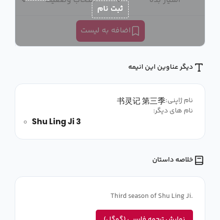
امتیاز بده
انتخاب وضعیت
ثبت نام
اضافه به لیست
دیگر عناوین این انیمه
书灵记 第三季
نام ژاپنی:
نام های دیگر:
Shu Ling Ji 3
خلاصه داستان
Third season of Shu Ling Ji.
نمایش ترجمه فارسی (گوگل)