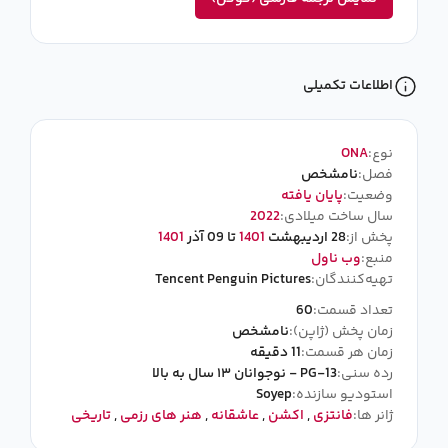
اطلاعات تکمیلی
نوع:
ONA
فصل:
نامشخص
وضعیت:
پایان یافته
سال ساخت میلادی:
2022
پخش از:
28 اردیبهشت
1401
تا 09 آذر
1401
منبع:
وب ناول
تهیه‌کنندگان:
Tencent Penguin Pictures
تعداد قسمت:
60
زمان پخش (ژاپن):
نامشخص
زمان هر قسمت:
11 دقیقه
رده سنی:
PG-13 - نوجوانان ۱۳ سال به بالا
استودیو سازنده:
Soyep
ژانر ها:
فانتزی
,
اکشن
,
عاشقانه
,
هنر های رزمی
,
تاریخی