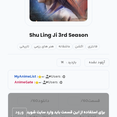
Shu Ling Ji 3rd Season
فانتزی
اکشن
عاشقانه
هنر های رزمی
تاریخی
آپلود نشده
بازدید :
1K
MyAnimeList
:
Users :
~
0
AnimeGate
:
Users :
~
0
قسمت
60
/
دانلود
60
/
برای استفاده از این قسمت باید وارد سایت شوید
ورود