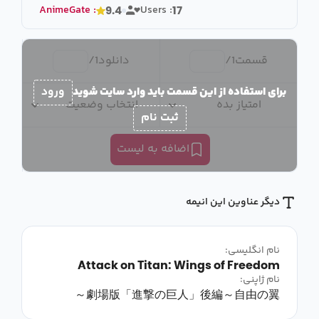
AnimeGate
:
Users :
9.4
17
قسمت
1
/
دانلود
1
/
برای استفاده از این قسمت باید وارد سایت شوید
ورود
امتیاز بده
انتخاب وضعیت
ثبت نام
اضافه به لیست
دیگر عناوین این انیمه
نام انگلیسی:
Attack on Titan: Wings of Freedom
نام ژاپنی:
劇場版「進撃の巨人」後編～自由の翼～