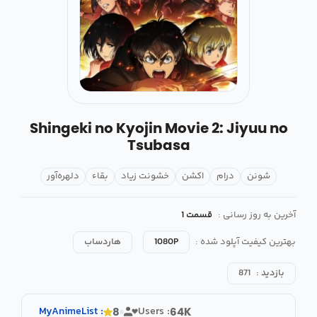
Shingeki no Kyojin Movie 2: Jiyuu no
Tsubasa
شونن
درام
اکشن
خشونت زیاد
بقاء
دلهره‌آور
آخرین به روز رسانی :
قسمت 1
بهترین کیفیت آپلود شده :
1080P
هاردساب
بازدید :
871
MyAnimeList
:
Users :
8
64K