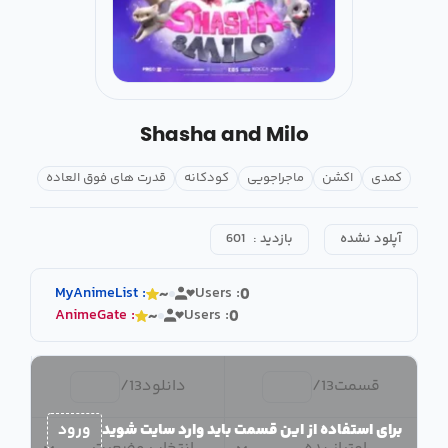
Shasha and Milo
کمدی
اکشن
ماجراجویی
کودکانه
قدرت های فوق العاده
آپلود نشده
بازدید :
601
MyAnimeList
:
Users :
~
0
AnimeGate
:
Users :
~
0
قسمت
13
/
دانلود
13
/
برای استفاده از این قسمت باید وارد سایت شوید
ورود