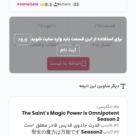
AnimeGate
:
Users :
8.3
33
قسمت
12
/
دانلود
12
/
برای استفاده از این قسمت باید وارد سایت شوید
ورود
امتیاز بده
انتخاب وضعیت
ثبت نام
اضافه به لیست
دیگر عناوین این انیمه
نام انگلیسی:
The Saint's Magic Power is Omnipotent
Season 2
قدرت جادوی قدیس قادر مطلق است
نام فارسی:
聖女の魔力は万能です Season2
نام ژاپنی: