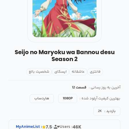
Seijo no Maryoku wa Bannou desu
Season 2
فانتزی
عاشقانه
ایسکای
شخصیت بالغ
آخرین به روز رسانی :
قسمت 12
بهترین کیفیت آپلود شده :
1080P
هاردساب
بازدید :
2K
MyAnimeList
:
Users :
7.5
46K