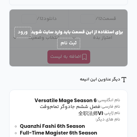
قسمت
12
/
دانلود
12
/
برای استفاده از این قسمت باید وارد سایت شوید
ورود
امتیاز بده
انتخاب وضعیت
ثبت نام
اضافه به لیست
دیگر عناوین این انیمه
Versatile Mage Season 6
نام انگلیسی:
فصل ششم جادوگر تمام‌وقت
نام فارسی:
全职法师VI
نام ژاپنی:
نام های دیگر:
Quanzhi Fashi 6th Season
Full-Time Magister 6th Season