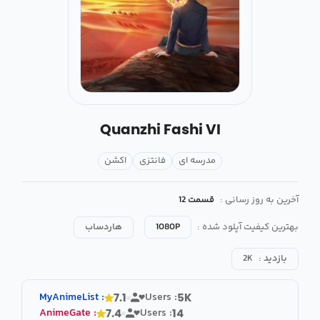
Quanzhi Fashi VI
مدرسه ای
فانتزی
اکشن
آخرین به روز رسانی :
قسمت 12
بهترین کیفیت آپلود شده :
1080P
هاردساب
بازدید :
2K
MyAnimeList
:
Users :
7.1
5K
AnimeGate
:
Users :
7.4
14