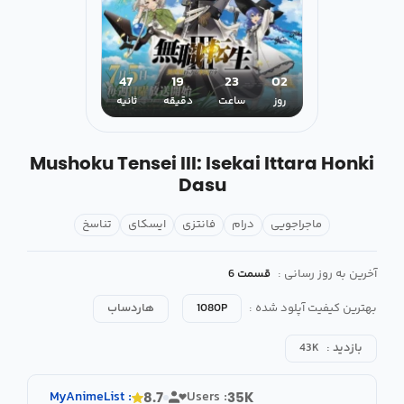
47
19
23
02
روز
ساعت
دقیقه
ثانیه
Mushoku Tensei III: Isekai Ittara Honki
Dasu
ماجراجویی
درام
فانتزی
ایسکای
تناسخ
آخرین به روز رسانی :
قسمت 6
بهترین کیفیت آپلود شده :
1080P
هاردساب
بازدید :
43K
MyAnimeList
:
Users :
8.7
35K