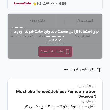
AnimeGate
:
Users :
9.3
689
قسمت
14
/
دانلود
14
/
برای استفاده از این قسمت باید وارد سایت شوید
ورود
امتیاز بده
انتخاب وضعیت
ثبت نام
اضافه به لیست
دیگر عناوین این انیمه
نام انگلیسی:
Mushoku Tensei: Jobless Reincarnation
Season 3
نام فارسی:
فصل سوم موشوکو تنسی: تناسخ یک بی‌کار