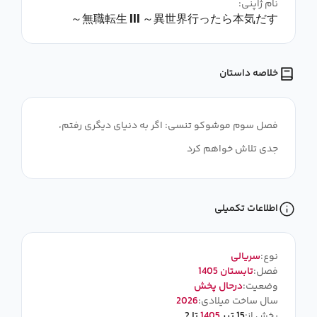
نام ژاپنی:
無職転生 III ～異世界行ったら本気だす～
خلاصه داستان
فصل سوم موشوکو تنسی: اگر به دنیای دیگری رفتم،
جدی تلاش خواهم کرد
اطلاعات تکمیلی
نوع:
سریالی
فصل:
تابستان 1405
وضعیت:
درحال پخش
سال ساخت میلادی:
2026
پخش از:
15 تیر
1405
تا ?