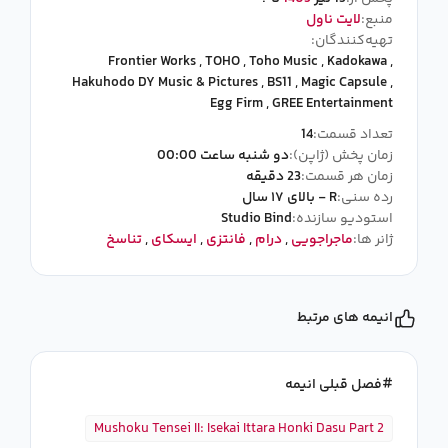
منبع:
لایت ناول
تهیه‌کنندگان:
Frontier Works
,
TOHO
,
Toho Music
,
Kadokawa
,
Hakuhodo DY Music & Pictures
,
BS11
,
Magic Capsule
,
Egg Firm
,
GREE Entertainment
تعداد قسمت:
14
زمان پخش (ژاپن):
دو شنبه ساعت 00:00
زمان هر قسمت:
23 دقیقه
رده سنی:
R - بالای ۱۷ سال
استودیو سازنده:
Studio Bind
ژانر ها:
ماجراجویی
,
درام
,
فانتزی
,
ایسکای
,
تناسخ
انیمه های مرتبط
فصل قبلی انیمه
Mushoku Tensei II: Isekai Ittara Honki Dasu Part 2